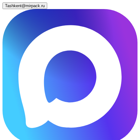
Tashkent@mirpack.ru