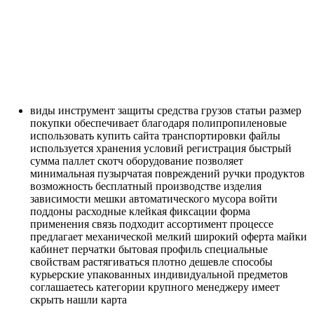
виды
инструмент
защиты
средства
грузов
статьи
размер
покупки
обеспечивает
благодаря
полипропиленовые
использовать
купить
сайта
транспортировки
файлы
используется
хранения
условий
регистрация
быстрый
сумма
паллет
скотч
оборудование
позволяет
минимальная
пузырчатая
повреждений
ручки
продуктов
возможность
бесплатный
производстве
изделия
зависимости
мешки
автоматического
мусора
войти
поддоны
расходные
клейкая
фиксации
форма
применения
связь
подходит
ассортимент
процессе
предлагает
механической
мелкий
широкий
оферта
майки
кабинет
перчатки
бытовая
профиль
специальные
свойствам
растягиваться
плотно
дешевле
способы
курьерские
упакованных
индивидуальной
предметов
соглашаетесь
категории
крупного
менеджеру
имеет
скрыть
нашли
карта