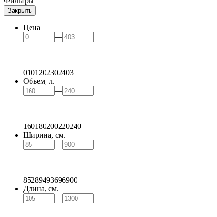
Фильтры
Закрыть
Цена
—
0
101
202
302
403
Объем, л.
—
160
180
200
220
240
Ширина, см.
—
85
289
493
696
900
Длина, см.
—