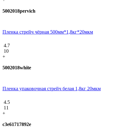
5002018pervich
Пленка стрейч чёрная 500мм*1,8кг*20мкм
4.7
10
+
5002018white
Пленка упаковочная стрейч белая 1,8кг 20мкм
4.5
11
+
c3e61717892e