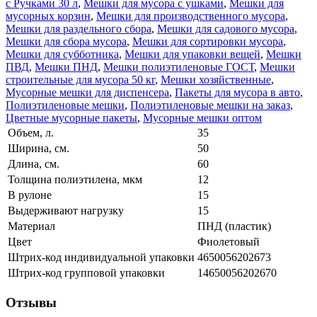
с Ручками 30 л
,
Мешки для мусора с ушками
,
Мешки для
мусорных корзин
,
Мешки для производственного мусора
,
Мешки для раздельного сбора
,
Мешки для садового мусора
,
Мешки для сбора мусора
,
Мешки для сортировки мусора
,
Мешки для субботника
,
Мешки для упаковки вещей
,
Мешки
ПВД
,
Мешки ПНД
,
Мешки полиэтиленовые ГОСТ
,
Мешки
строительные для мусора 50 кг
,
Мешки хозяйственные
,
Мусорные мешки для диспенсера
,
Пакеты для мусора в авто
,
Полиэтиленовые мешки
,
Полиэтиленовые мешки на заказ
,
Цветные мусорные пакеты
,
Мусорные мешки оптом
Объем, л.
35
Ширина, см.
50
Длина, см.
60
Толщина полиэтилена, мкм
12
В рулоне
15
Выдерживают нагрузку
15
Материал
ПНД (пластик)
Цвет
Фиолетовый
Штрих-код индивидуальной упаковки
4650056202673
Штрих-код групповой упаковки
14650056202670
Отзывы