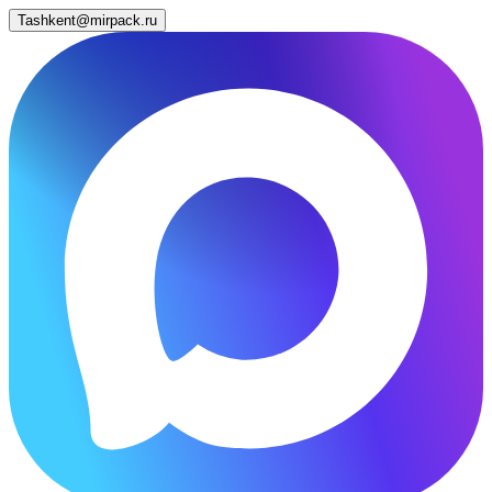
Tashkent@mirpack.ru