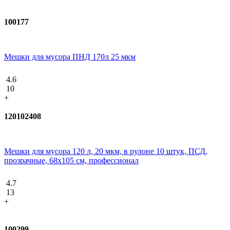
100177
Мешки для мусора ПНД 170л 25 мкм
4.6
10
+
120102408
Мешки для мусора 120 л, 20 мкм, в рулоне 10 штук, ПСД,
прозрачные, 68х105 см, профессионал
4.7
13
+
100299