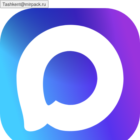
Tashkent@mirpack.ru