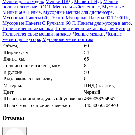
Мешки для отходов
,
Мешки ПВД
,
Мешки ПНД
,
Мешки
полиэтиленовые ГОСТ
,
Мешки хозяйственные
,
Мусорные
Мешки 60Л Белые
,
Мусорные мешки для диспенсера
,
Мусорные Пакеты 60 л 50 шт
,
Мусорные Пакеты 60Л 100Шт
,
Мусорные Пакеты С Ручками 60 Л
,
Пакеты для мусора в авто
,
Полиэтиленовые мешки
,
Полиэтиленовые мешки для мусора
,
Полиэтиленовые мешки на заказ
,
Черные мешки
,
Черные
мешки для мусора
,
Мусорные мешки оптом
Объем, л.
60
Ширина, см.
54
Длина, см.
65
Толщина полиэтилена, мкм
8
В рулоне
50
Выдерживают нагрузку
8
Материал
ПНД (пластик)
Цвет
Черный
Штрих-код индивидуальной упаковки
4650056204943
Штрих-код групповой упаковки
14650056204940
Отзывы