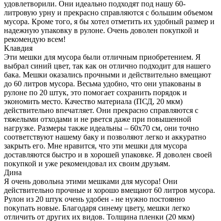
удовлетворили. Они идеально подходят под нашу 60-
литровую урну и прекрасно справляются с большим объемом
мусора. Кроме того, я бы хотел отметить их удобный размер и
надежную упаковку в рулоне. Очень доволен покупкой и
рекомендую всем!
Клавдия
Эти мешки для мусора были отличным приобретением. Я
выбрал синий цвет, так как он отлично подходит для нашего
бака. Мешки оказались прочными и действительно вмещают
до 60 литров мусора. Весьма удобно, что они упакованы в
рулоне по 20 штук, это помогает сохранить порядок и
экономить место. Качество материала (ПСД, 20 мкм)
действительно впечатляет. Они прекрасно справляются с
тяжелыми отходами и не рвется даже при повышенной
нагрузке. Размеры также идеальны – 60x70 см, они точно
соответствуют нашему баку и позволяют легко и аккуратно
закрыть его. Мне нравится, что эти мешки для мусора
доставляются быстро и в хорошей упаковке. Я доволен своей
покупкой и уже рекомендовал их своим друзьям.
Дина
Я очень довольна этими мешками для мусора! Они
действительно прочные и хорошо вмещают 60 литров мусора.
Рулон из 20 штук очень удобен - не нужно постоянно
покупать новые. Благодаря синему цвету, мешки легко
отличить от других их видов. Толщина пленки (20 мкм)