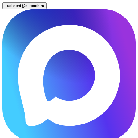
Tashkent@mirpack.ru