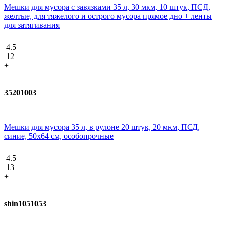
Мешки для мусора с завязками 35 л, 30 мкм, 10 штук, ПCД,
желтые, для тяжелого и острого мусора прямое дно + ленты
для затягивания
4.5
12
+
35201003
Мешки для мусора 35 л, в рулоне 20 штук, 20 мкм, ПСД,
синие, 50х64 см, особопрочные
4.5
13
+
shin1051053