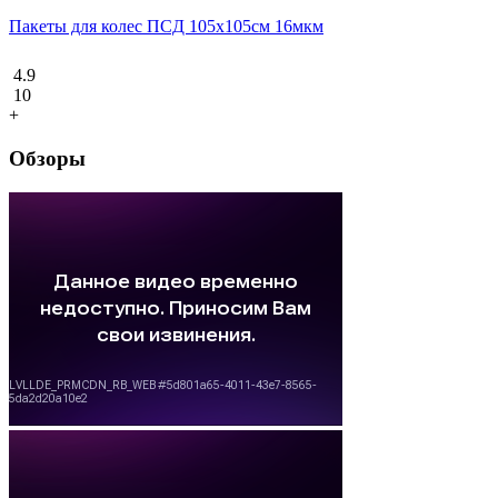
Пакеты для колес ПCД 105х105см 16мкм
4.9
10
+
Обзоры