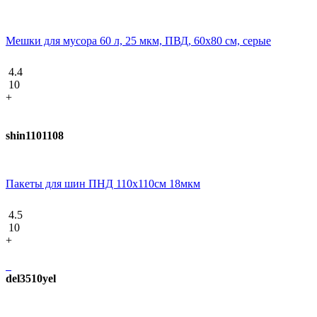
Мешки для мусора 60 л, 25 мкм, ПВД, 60х80 см, серые
4.4
10
+
shin1101108
Пакеты для шин ПНД 110х110см 18мкм
4.5
10
+
del3510yel