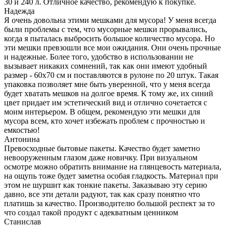
30 и 240 л. Отличное качество, рекомендую к покупке.
Надежда
Я очень довольна этими мешками для мусора! У меня всегда
были проблемы с тем, что мусорные мешки прорывались,
когда я пыталась выбросить большое количество мусора. Но
эти мешки превзошли все мои ожидания. Они очень прочные
и надежные. Более того, удобство в использовании не
вызывает никаких сомнений, так как они имеют удобный
размер - 60х70 см и поставляются в рулоне по 20 штук. Такая
упаковка позволяет мне быть уверенной, что у меня всегда
будет хватать мешков на долгое время. К тому же, их синий
цвет придает им эстетический вид и отлично сочетается с
моим интерьером. В общем, рекомендую эти мешки для
мусора всем, кто хочет избежать проблем с прочностью и
емкостью!
Антонина
Превосходные бытовые пакеты. Качество будет заметно
невооруженным глазом даже новичку. При визуальном
осмотре можно обратить внимание на глянцевость материала,
на ощупь тоже будет заметна особая гладкость. Материал при
этом не шуршит как тонкие пакеты. Заказываю эту серию
давно, все эти детали радуют, так как сразу понятно что
платишь за качество. Производителю большой респект за то
что создал такой продукт с адекватным ценником
Станислав