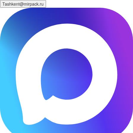
Tashkent@mirpack.ru