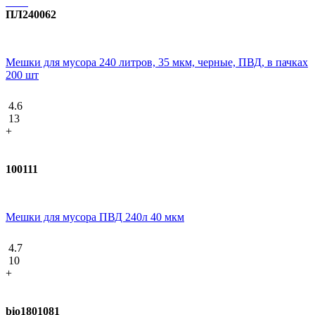
ПЛ240062
Мешки для мусора 240 литров, 35 мкм, черные, ПВД, в пачках
200 шт
4.6
13
+
100111
Мешки для мусора ПВД 240л 40 мкм
4.7
10
+
bio1801081