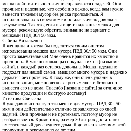
мешки действительно отлично справляются с задачей. Они
прочные и надежные, что особенно важно, когда вам нужно
вынести тяжелый мусор без риска проломиться. Я
использовала их в своем доме и осталась очень довольна
результатом. Так что, если вы ищете надежные мешки для
мусора, рекомендую обратить внимание на вариант с
мешками ПВД 30л 50 мкм.
Сабина Витальевна
Я женщина и хотела бы поделиться своим опытом
использования мешков для мусора ПВД 30л 50 мкм. Они
просто замечательные! Мне очень нравится их качество и
прочность. Я уже несколько раз покупала их на [название
сайта], и каждый раз остаюсь довольна. Мешки идеально
подходят для нашей семьи, вмещают много мусора и надежно
держатся без протечек. К тому же, они очень удобны в
использовании, можно легко закрыть мешок и безопасно
вынести его из дома. Спасибо [название сайта] за отличное
качество продукции и быструю доставку!
Игнатова Светлана
Я уже давно использую эти мешки для мусора ПВД 30л 50
мкм и они действительно отлично справляются со своей
задачей. Они прочные и не протекают, поэтому мусор не
разбрасывается. Кроме того, размер 30 литров достаточно
вместительный для среднего дома. Я доволен качеством этой
продукции и рекомендую ее другим.