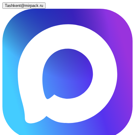
Tashkent@mirpack.ru