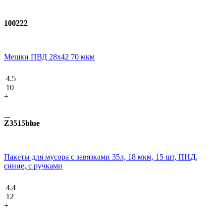
100222
Мешки ПВД 28x42 70 мкм
4.5
10
+
Z3515bluе
Пакеты для мусора с завязками 35л, 18 мкм, 15 шт, ПНД,
синие, с ручками
4.4
12
+