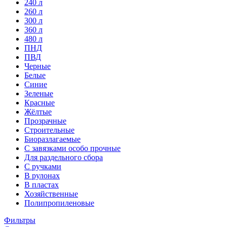
240 л
260 л
300 л
360 л
480 л
ПНД
ПВД
Черные
Белые
Синие
Зеленые
Красные
Жёлтые
Прозрачные
Строительные
Биоразлагаемые
С завязками особо прочные
Для раздельного сбора
С ручками
В рулонах
В пластах
Хозяйственные
Полипропиленовые
Фильтры