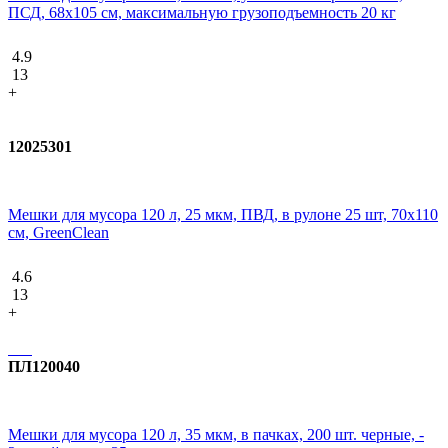
ПСД, 68х105 см, максимальную грузоподъемность 20 кг
4.9
13
+
12025301
Мешки для мусора 120 л, 25 мкм, ПВД, в рулоне 25 шт, 70х110
см, GreenClean
4.6
13
+
ПЛ120040
Мешки для мусора 120 л, 35 мкм, в пачках, 200 шт. черные, -