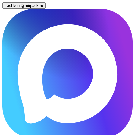
Tashkent@mirpack.ru