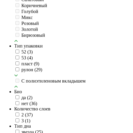
Коричневый
Голубой
Микс
Розовый
Золотой
Бирюзовый
Тип упаковки
52
(3)
53
(4)
пласт
(9)
рулон
(29)
C полиэтиленовым вкладышем
Био
да
(2)
нет
(36)
Количество слоев
2
(37)
3
(1)
Тип дна
звезда
(25)