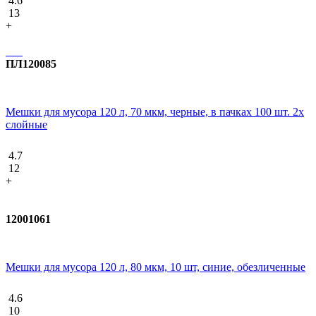
4.6
13
+
ПЛ120085
Мешки для мусора 120 л, 70 мкм, черные, в пачках 100 шт. 2х
слойные
4.7
12
+
12001061
Мешки для мусора 120 л, 80 мкм, 10 шт, синие, обезличенные
4.6
10