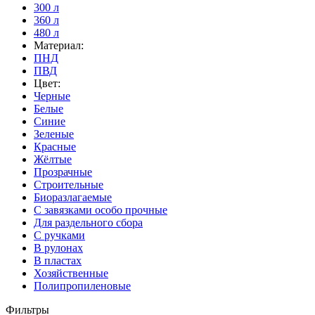
300 л
360 л
480 л
Материал:
ПНД
ПВД
Цвет:
Черные
Белые
Синие
Зеленые
Красные
Жёлтые
Прозрачные
Строительные
Биоразлагаемые
С завязками особо прочные
Для раздельного сбора
С ручками
В рулонах
В пластах
Хозяйственные
Полипропиленовые
Фильтры