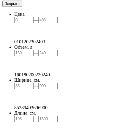
Закрыть
Цена
—
0
101
202
302
403
Объем, л.
—
160
180
200
220
240
Ширина, см.
—
85
289
493
696
900
Длина, см.
—