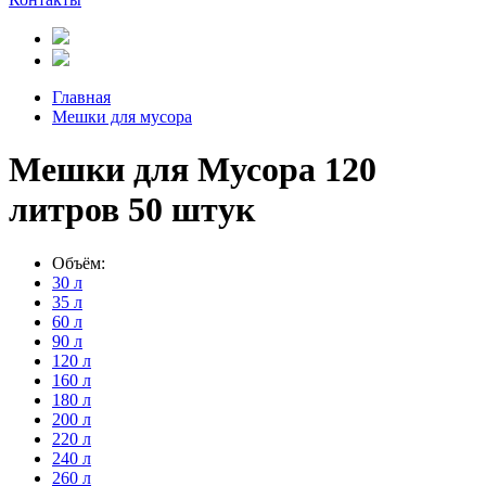
Главная
Мешки для мусора
Мешки для Мусора 120
литров 50 штук
Объём:
30 л
35 л
60 л
90 л
120 л
160 л
180 л
200 л
220 л
240 л
260 л