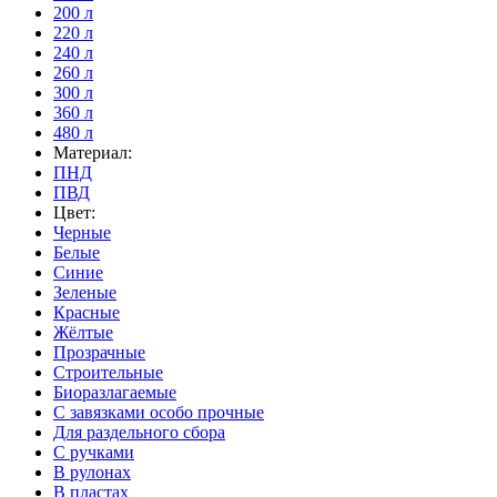
200 л
220 л
240 л
260 л
300 л
360 л
480 л
Материал:
ПНД
ПВД
Цвет:
Черные
Белые
Синие
Зеленые
Красные
Жёлтые
Прозрачные
Строительные
Биоразлагаемые
С завязками особо прочные
Для раздельного сбора
С ручками
В рулонах
В пластах