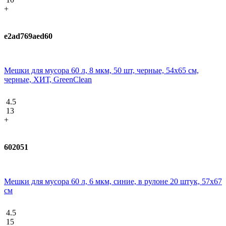
+
e2ad769aed60
Мешки для мусора 60 л, 8 мкм, 50 шт, черные, 54х65 см,
черные, ХИТ, GreenClean
4.5
13
+
602051
Мешки для мусора 60 л, 6 мкм, синие, в рулоне 20 штук, 57х67
см
4.5
15