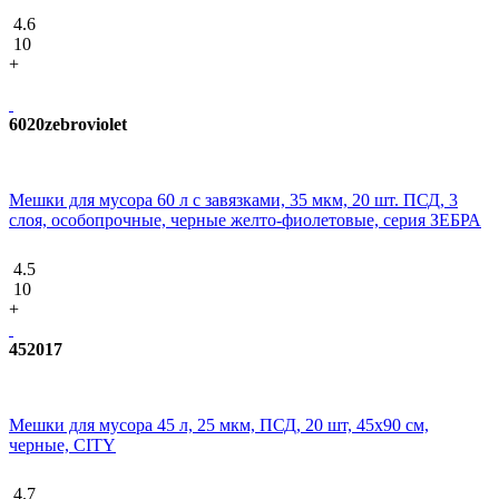
4.6
10
+
6020zebroviolet
Мешки для мусора 60 л с завязками, 35 мкм, 20 шт. ПСД, 3
слоя, особопрочные, черные желто-фиолетовые, серия ЗЕБРА
4.5
10
+
452017
Мешки для мусора 45 л, 25 мкм, ПСД, 20 шт, 45х90 см,
черные, CITY
4.7