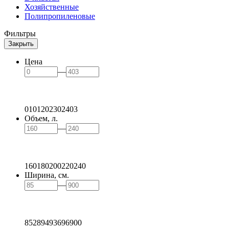
Хозяйственные
Полипропиленовые
Фильтры
Закрыть
Цена
—
0
101
202
302
403
Объем, л.
—
160
180
200
220
240
Ширина, см.
—
85
289
493
696
900