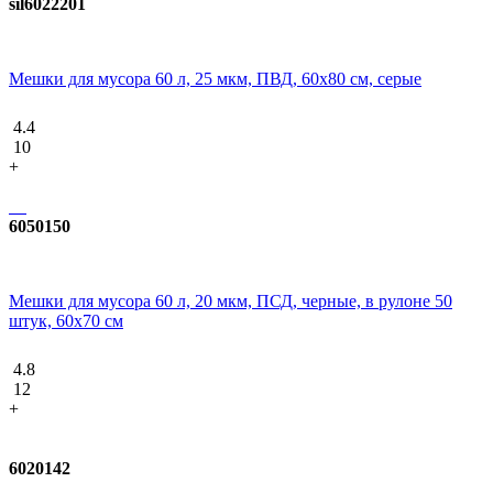
sil6022201
Мешки для мусора 60 л, 25 мкм, ПВД, 60х80 см, серые
4.4
10
+
6050150
Мешки для мусора 60 л, 20 мкм, ПСД, черные, в рулоне 50
штук, 60х70 см
4.8
12
+
6020142