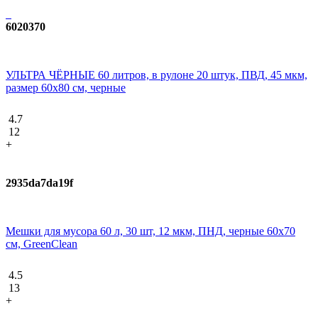
6020370
УЛЬТРА ЧЁРНЫЕ 60 литров, в рулоне 20 штук, ПВД, 45 мкм,
размер 60х80 см, черные
4.7
12
+
2935da7da19f
Мешки для мусора 60 л, 30 шт, 12 мкм, ПНД, черные 60х70
см, GreenClean
4.5
13
+