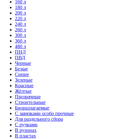
160 л
180 л
200 л
220 л
240 л
260 л
300 л
360 л
480 л
ПНД
ПВД
Черные
Белые
Синие
Зеленые
Красные
Жёлтые
Прозрачные
Строительные
Биоразлагаемые
С завязками особо прочные
Для раздельного сбора
С ручками
В рулонах
В пластах