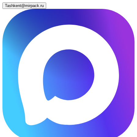
Tashkent@mirpack.ru