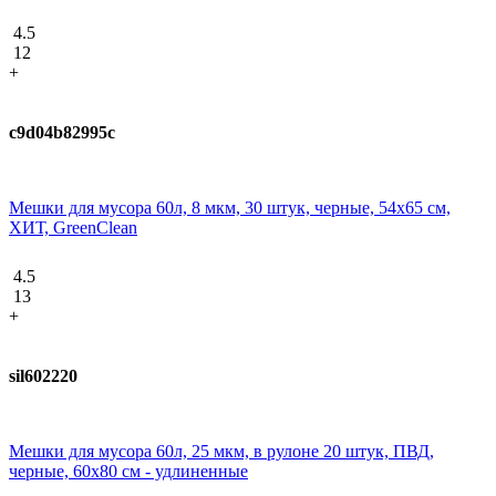
4.5
12
+
c9d04b82995c
Мешки для мусора 60л, 8 мкм, 30 штук, черные, 54х65 см,
ХИТ, GreenClean
4.5
13
+
sil602220
Мешки для мусора 60л, 25 мкм, в рулоне 20 штук, ПВД,
черные, 60х80 см - удлиненные