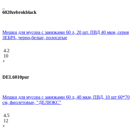
6020zebrokblack
Мешки для мусора с завязками 60 л, 20 шт. ПВД 40 мкм, серия
ЗЕБРА, черно-белые, полосатые
4.2
10
+
DEL6010pur
Мешки для мусора с завязками 60 л, 40 мкм, ПВД, 10 шт 60*70
см, фиолетовые, "ДЕЛЮКС"
4.5
12
+