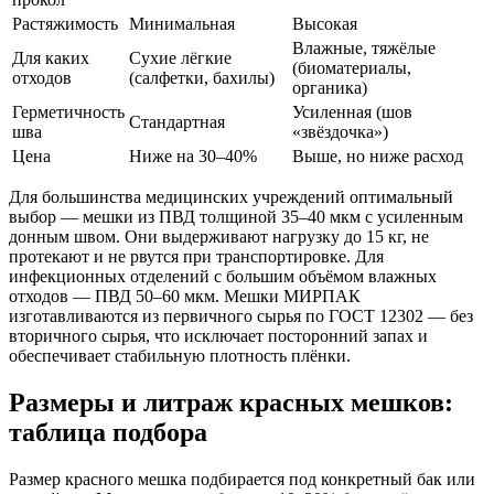
Растяжимость
Минимальная
Высокая
Влажные, тяжёлые
Для каких
Сухие лёгкие
(биоматериалы,
отходов
(салфетки, бахилы)
органика)
Герметичность
Усиленная (шов
Стандартная
шва
«звёздочка»)
Цена
Ниже на 30–40%
Выше, но ниже расход
Для большинства медицинских учреждений оптимальный
выбор — мешки из ПВД толщиной 35–40 мкм с усиленным
донным швом. Они выдерживают нагрузку до 15 кг, не
протекают и не рвутся при транспортировке. Для
инфекционных отделений с большим объёмом влажных
отходов — ПВД 50–60 мкм. Мешки МИРПАК
изготавливаются из первичного сырья по ГОСТ 12302 — без
вторичного сырья, что исключает посторонний запах и
обеспечивает стабильную плотность плёнки.
Размеры и литраж красных мешков:
таблица подбора
Размер красного мешка подбирается под конкретный бак или