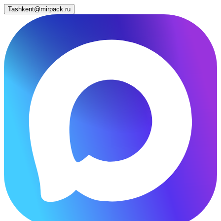
Tashkent@mirpack.ru