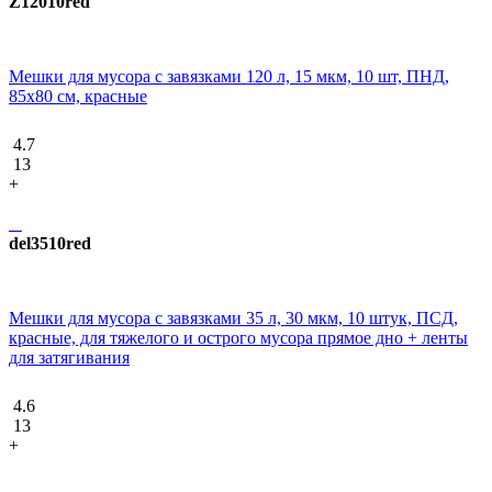
Z12010red
Мешки для мусора с завязками 120 л, 15 мкм, 10 шт, ПНД,
85х80 см, красные
4.7
13
+
del3510red
Мешки для мусора с завязками 35 л, 30 мкм, 10 штук, ПCД,
красные, для тяжелого и острого мусора прямое дно + ленты
для затягивания
4.6
13
+