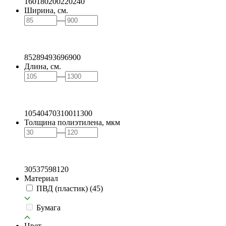
160
180
200
220
240
Ширина, см.
—
85
289
493
696
900
Длина, см.
—
105
404
703
1001
1300
Толщина полиэтилена, мкм
—
30
53
75
98
120
Материал
ПВД (пластик)
(45)
Бумага
Цвет