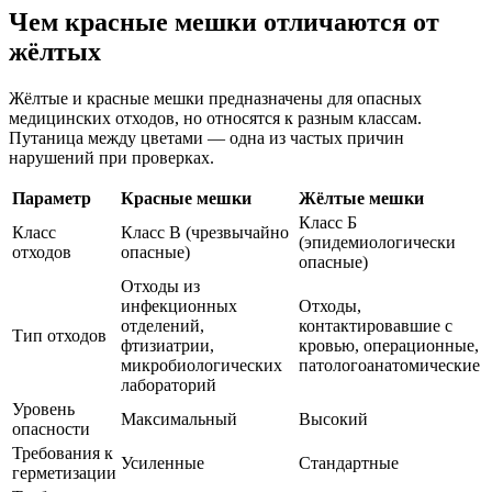
Чем красные мешки отличаются от
жёлтых
Жёлтые и красные мешки предназначены для опасных
медицинских отходов, но относятся к разным классам.
Путаница между цветами — одна из частых причин
нарушений при проверках.
Параметр
Красные мешки
Жёлтые мешки
Класс Б
Класс
Класс В (чрезвычайно
(эпидемиологически
отходов
опасные)
опасные)
Отходы из
инфекционных
Отходы,
отделений,
контактировавшие с
Тип отходов
фтизиатрии,
кровью, операционные,
микробиологических
патологоанатомические
лабораторий
Уровень
Максимальный
Высокий
опасности
Требования к
Усиленные
Стандартные
герметизации