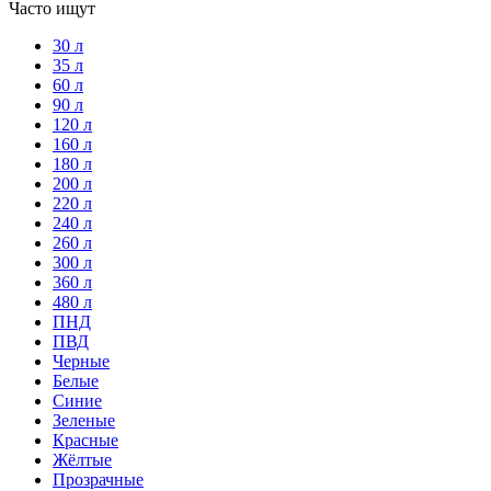
Часто ищут
30 л
35 л
60 л
90 л
120 л
160 л
180 л
200 л
220 л
240 л
260 л
300 л
360 л
480 л
ПНД
ПВД
Черные
Белые
Синие
Зеленые
Красные
Жёлтые
Прозрачные