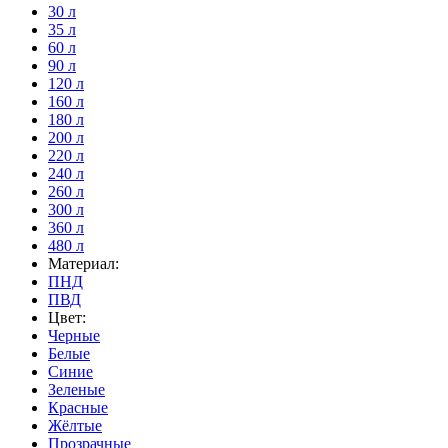
30 л
35 л
60 л
90 л
120 л
160 л
180 л
200 л
220 л
240 л
260 л
300 л
360 л
480 л
Материал:
ПНД
ПВД
Цвет:
Черные
Белые
Синие
Зеленые
Красные
Жёлтые
Прозрачные