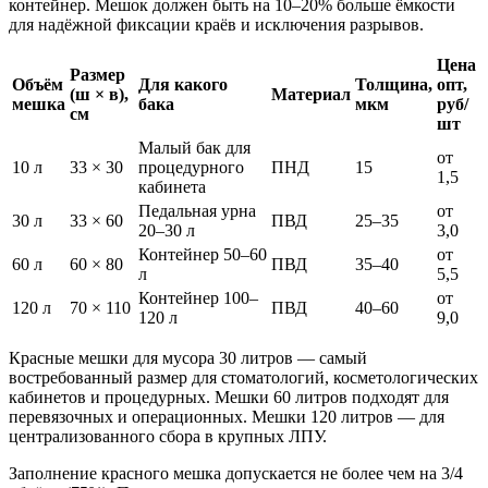
контейнер. Мешок должен быть на 10–20% больше ёмкости
для надёжной фиксации краёв и исключения разрывов.
Цена
Размер
Объём
Для какого
Толщина,
опт,
(ш × в),
Материал
мешка
бака
мкм
руб/
см
шт
Малый бак для
от
10 л
33 × 30
процедурного
ПНД
15
1,5
кабинета
Педальная урна
от
30 л
33 × 60
ПВД
25–35
20–30 л
3,0
Контейнер 50–60
от
60 л
60 × 80
ПВД
35–40
л
5,5
Контейнер 100–
от
120 л
70 × 110
ПВД
40–60
120 л
9,0
Красные мешки для мусора 30 литров — самый
востребованный размер для стоматологий, косметологических
кабинетов и процедурных. Мешки 60 литров подходят для
перевязочных и операционных. Мешки 120 литров — для
централизованного сбора в крупных ЛПУ.
Заполнение красного мешка допускается не более чем на 3/4