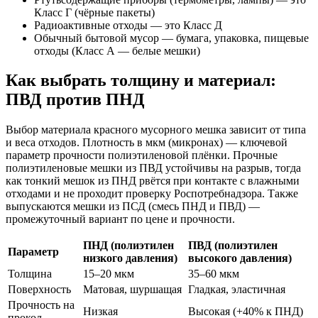
Класс Г (чёрные пакеты)
Радиоактивные отходы — это Класс Д
Обычный бытовой мусор — бумага, упаковка, пищевые
отходы (Класс А — белые мешки)
Как выбрать толщину и материал:
ПВД против ПНД
Выбор материала красного мусорного мешка зависит от типа
и веса отходов. Плотность в мкм (микронах) — ключевой
параметр прочности полиэтиленовой плёнки. Прочные
полиэтиленовые мешки из ПВД устойчивы на разрыв, тогда
как тонкий мешок из ПНД рвётся при контакте с влажными
отходами и не проходит проверку Роспотребнадзора. Также
выпускаются мешки из ПСД (смесь ПНД и ПВД) —
промежуточный вариант по цене и прочности.
ПНД (полиэтилен
ПВД (полиэтилен
Параметр
низкого давления)
высокого давления)
Толщина
15–20 мкм
35–60 мкм
Поверхность
Матовая, шуршащая
Гладкая, эластичная
Прочность на
Низкая
Высокая (+40% к ПНД)
прокол