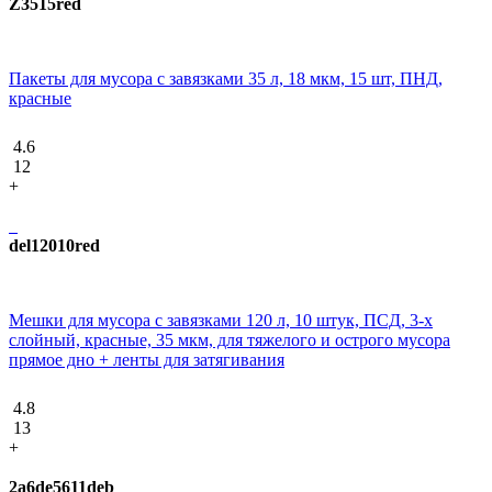
Z3515red
Пакеты для мусора с завязками 35 л, 18 мкм, 15 шт, ПНД,
красные
4.6
12
+
del12010red
Мешки для мусора с завязками 120 л, 10 штук, ПCД, 3-х
слойный, красные, 35 мкм, для тяжелого и острого мусора
прямое дно + ленты для затягивания
4.8
13
+
2a6de5611deb