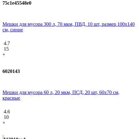
75c1e45548e0
Мешки для мусора 300 л, 70 мкм, ПВД, 10 шт, размер 100х140
см, синие
4.7
15
+
6020143
Мешки для мусора 60 л, 20 мкм, ПСД, 20 шт, 60х70 см,
красные
4.6
10
+