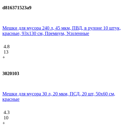
d816371523a9
Мешки для мусора 240 л, 45 мкм, ПВД, в рулоне 10 штук,
красные, 93x130 см, Премиум, Усиленные
4.8
13
+
3020103
Мешки для мусора 30 л, 20 мкм, ПСД, 20 шт, 50х60 см,
красные
4.3
10
+