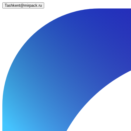
Tashkent@mirpack.ru