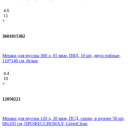
4.6
11
+
3601015302
Мешки для мусора 360 л, 65 мкм, ПВД, 10 шт, двухслойные,
110*140 см, белые
4.4
10
+
12050221
Мешки для мусора 120 л, 20 мкм, ПСД, синие, в рулоне 50 шт,
68х105 см, ПРОФЕССИОНАЛ, GreenClean