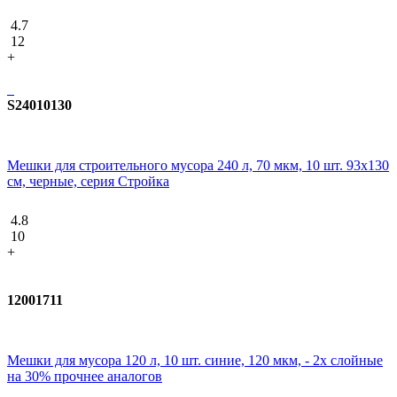
4.7
12
+
S24010130
Мешки для строительного мусора 240 л, 70 мкм, 10 шт. 93x130
см, черные, серия Стройка
4.8
10
+
12001711
Мешки для мусора 120 л, 10 шт. синие, 120 мкм, - 2х слойные
на 30% прочнее аналогов