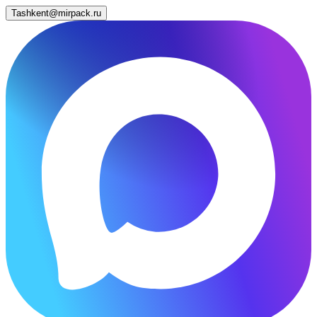
Tashkent@mirpack.ru