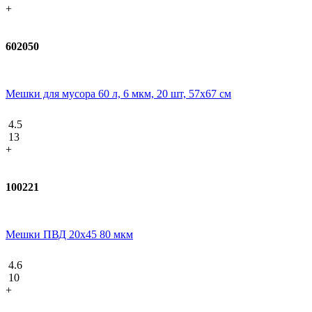
+
602050
Мешки для мусора 60 л, 6 мкм, 20 шт, 57х67 см
4.5
13
+
100221
Мешки ПВД 20x45 80 мкм
4.6
10
+