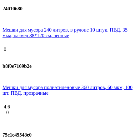
24010680
Мешки для мусора 240 литров, в рулоне 10 штук, ПВД, 35
мкм, размер 88*120 см, черные
0
+
b8f0e7169b2e
Мешки для мусора полиэтиленовые 360 литров, 60 мкм, 100
шт, ПВД, прозрачные
4.6
10
+
75c1e45548e0