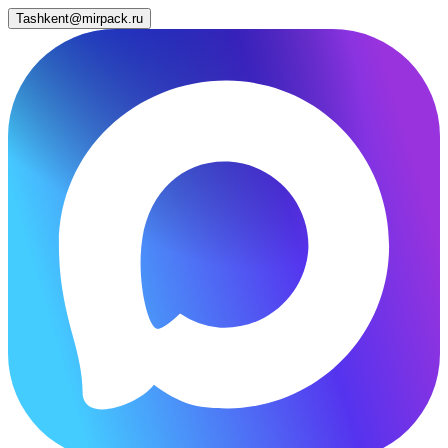
Tashkent@mirpack.ru