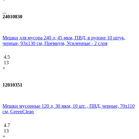
24010830
Мешки для мусора 240 л, 45 мкм, ПВД, в рулоне 10 штук,
черные, 93x130 см, Премиум, Усиленные - 2 слоя
4.5
13
+
12010351
Мешки мусорные 120 л, 30 мкм, 10 шт. , ПВД, черные, 70х110
см, GreenClean
4.7
13
+