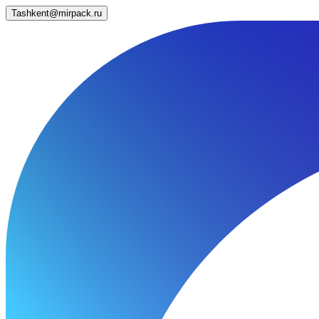
Tashkent@mirpack.ru