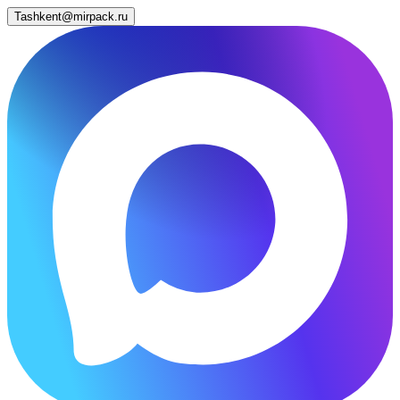
Tashkent@mirpack.ru