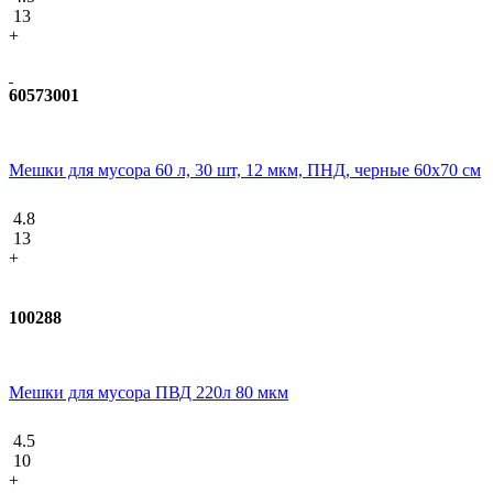
13
+
60573001
Мешки для мусора 60 л, 30 шт, 12 мкм, ПНД, черные 60х70 см
4.8
13
+
100288
Мешки для мусора ПВД 220л 80 мкм
4.5
10
+