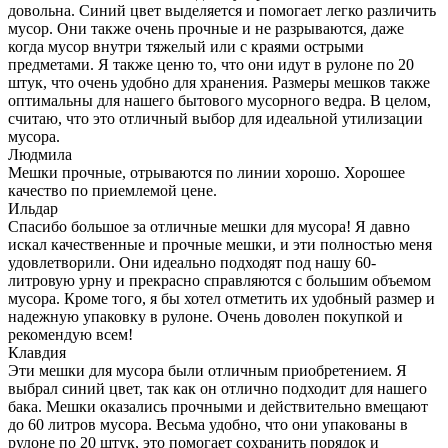
довольна. Синий цвет выделяется и помогает легко различить
мусор. Они также очень прочные и не разрываются, даже
когда мусор внутри тяжелый или с краями острыми
предметами. Я также ценю то, что они идут в рулоне по 20
штук, что очень удобно для хранения. Размеры мешков также
оптимальны для нашего бытового мусорного ведра. В целом,
считаю, что это отличный выбор для идеальной утилизации
мусора.
Людмила
Мешки прочные, отрываются по линии хорошо. Хорошее
качество по приемлемой цене.
Ильдар
Спасибо большое за отличные мешки для мусора! Я давно
искал качественные и прочные мешки, и эти полностью меня
удовлетворили. Они идеально подходят под нашу 60-
литровую урну и прекрасно справляются с большим объемом
мусора. Кроме того, я бы хотел отметить их удобный размер и
надежную упаковку в рулоне. Очень доволен покупкой и
рекомендую всем!
Клавдия
Эти мешки для мусора были отличным приобретением. Я
выбрал синий цвет, так как он отлично подходит для нашего
бака. Мешки оказались прочными и действительно вмещают
до 60 литров мусора. Весьма удобно, что они упакованы в
рулоне по 20 штук, это помогает сохранить порядок и