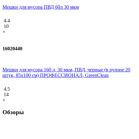
Мешки для мусора ПВД 60л 30 мкм
4.4
10
+
16020440
Мешки для мусора 160 л, 30 мкм, ПВД, черные (в рулоне 20
штук, 85x100 см) ПРОФЕССИОНАЛ, GreenClean
4.5
14
+
Обзоры