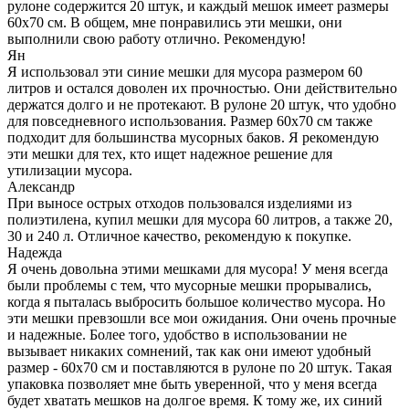
рулоне содержится 20 штук, и каждый мешок имеет размеры
60х70 см. В общем, мне понравились эти мешки, они
выполнили свою работу отлично. Рекомендую!
Ян
Я использовал эти синие мешки для мусора размером 60
литров и остался доволен их прочностью. Они действительно
держатся долго и не протекают. В рулоне 20 штук, что удобно
для повседневного использования. Размер 60х70 см также
подходит для большинства мусорных баков. Я рекомендую
эти мешки для тех, кто ищет надежное решение для
утилизации мусора.
Александр
При выносе острых отходов пользовался изделиями из
полиэтилена, купил мешки для мусора 60 литров, а также 20,
30 и 240 л. Отличное качество, рекомендую к покупке.
Надежда
Я очень довольна этими мешками для мусора! У меня всегда
были проблемы с тем, что мусорные мешки прорывались,
когда я пыталась выбросить большое количество мусора. Но
эти мешки превзошли все мои ожидания. Они очень прочные
и надежные. Более того, удобство в использовании не
вызывает никаких сомнений, так как они имеют удобный
размер - 60х70 см и поставляются в рулоне по 20 штук. Такая
упаковка позволяет мне быть уверенной, что у меня всегда
будет хватать мешков на долгое время. К тому же, их синий