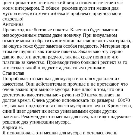
цвет придает им эстетический вид и отлично сочетается с
моим интерьером. В общем, рекомендую эти мешки для
мусора всем, кто хочет избежать проблем с прочностью и
емкостью!
Антонина
Превосходные бытовые пакеты. Качество будет заметно
невооруженным глазом даже новичку. При визуальном
осмотре можно обратить внимание на глянцевость материала,
на ощупь тоже будет заметна особая гладкость. Материал при
этом не шуршит как тонкие пакеты. Заказываю эту серию
давно, все эти детали радуют, так как сразу понятно что
платишь за качество. Производителю большой респект за то
что создал такой продукт с адекватным ценником
Станислав
Попробовал эти мешки для мусора и остался доволен их
качеством. Они действительно прочные и не протекают, что
очень важно при выносе мусора. Еще плюс в том, что они
достаточно вместительные - рулон из 20 штук хватает на
долгое время. Очень удобно использовать их размеры - 60х70
см, так как подходят для нашего мусорного ведра. Кроме того,
синий цвет делает их легко узнаваемыми среди других
пакетов. Рекомендую эти мешки для всех, кто ищет надежное
решение для утилизации мусора.
Лариса Н.
Я использовала эти мешки для мусора и осталась очень