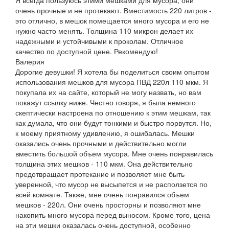
очень прочные и не протекают. Вместимость 220 литров -
это отлично, в мешок помещается много мусора и его не
нужно часто менять. Толщина 110 микрон делает их
надежными и устойчивыми к проколам. Отличное
качество по доступной цене. Рекомендую!
Валерия
Дорогие девушки! Я хотела бы поделиться своим опытом
использования мешков для мусора ПВД 220л 110 мкм. Я
покупала их на сайте, который не могу назвать, но вам
покажут ссылку ниже. Честно говоря, я была немного
скептически настроена по отношению к этим мешкам, так
как думала, что они будут тонкими и быстро порвутся. Но,
к моему приятному удивлению, я ошибалась. Мешки
оказались очень прочными и действительно могли
вместить большой объем мусора. Мне очень понравилась
толщина этих мешков - 110 мкм. Она действительно
предотвращает протекание и позволяет мне быть
уверенной, что мусор не высыпется и не расползется по
всей комнате. Также, мне очень понравился объем
мешков - 220л. Они очень просторны и позволяют мне
накопить много мусора перед выносом. Кроме того, цена
на эти мешки оказалась очень доступной, особенно