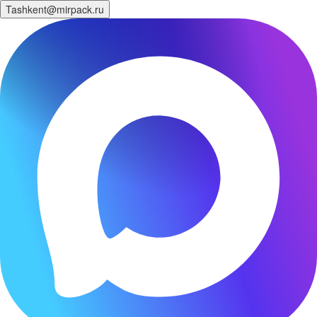
Tashkent@mirpack.ru