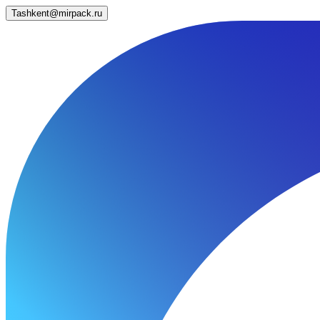
Tashkent@mirpack.ru