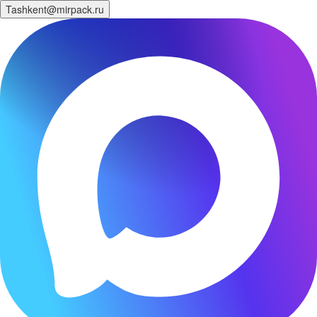
Tashkent@mirpack.ru