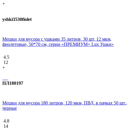
+
yshki3530fiolet
Мешки для мусора с ушками 35 литров, 30 шт, 12 мкм,
фиолетовые, 50*70 см, серии «ПРЕМИУМ+ Lux Ушки»
4.5
12
+
ПЛ180197
Мешки для мусора 180 литров, 120 мкм, ПВД, в пачках 50 шт.,
черные
4.8
14