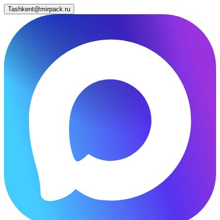
Tashkent@mirpack.ru