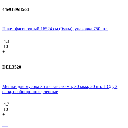
44e9189df5cd
Пакет фасовочный 16*24 см (9мкм), упаковка 750 шт.
4.3
10
+
DEL3520
Мешки для мусора 35 л с завязками, 30 мкм, 20 шт. ПСД, 3
слоя, особопрочные, черные
4.7
10
+