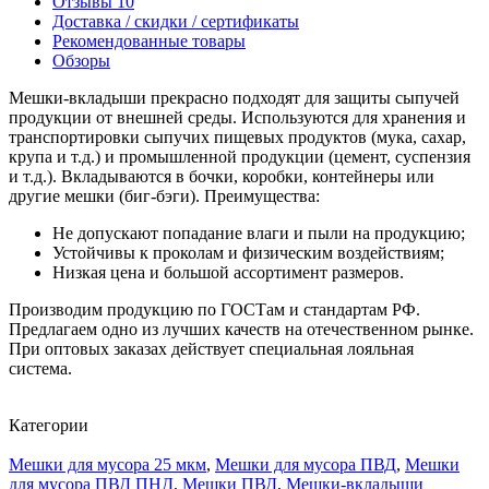
Отзывы
10
Доставка / скидки / сертификаты
Рекомендованные товары
Обзоры
Мешки-вкладыши прекрасно подходят для защиты сыпучей
продукции от внешней среды. Используются для хранения и
транспортировки сыпучих пищевых продуктов (мука, сахар,
крупа и т.д.) и промышленной продукции (цемент, суспензия
и т.д.). Вкладываются в бочки, коробки, контейнеры или
другие мешки (биг-бэги). Преимущества:
Не допускают попадание влаги и пыли на продукцию;
Устойчивы к проколам и физическим воздействиям;
Низкая цена и большой ассортимент размеров.
Производим продукцию по ГОСТам и стандартам РФ.
Предлагаем одно из лучших качеств на отечественном рынке.
При оптовых заказах действует специальная лояльная
система.
Категории
Мешки для мусора 25 мкм
,
Мешки для мусора ПВД
,
Мешки
для мусора ПВД ПНД
,
Мешки ПВД
,
Мешки-вкладыши