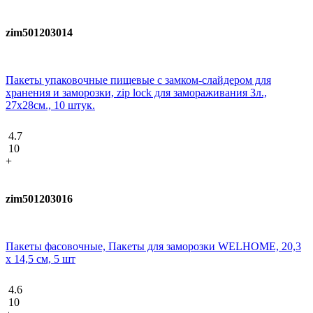
zim501203014
Пакеты упаковочные пищевые с замком-слайдером для
хранения и заморозки, zip lock для замораживания 3л.,
27х28см., 10 штук.
4.7
10
+
zim501203016
Пакеты фасовочные, Пакеты для заморозки WELHOME, 20,3
х 14,5 см, 5 шт
4.6
10