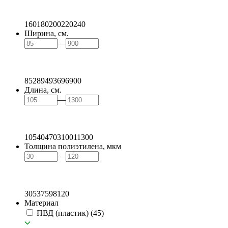
160
180
200
220
240
Ширина, см.
—
85
289
493
696
900
Длина, см.
—
105
404
703
1001
1300
Толщина полиэтилена, мкм
—
30
53
75
98
120
Материал
ПВД (пластик)
(45)