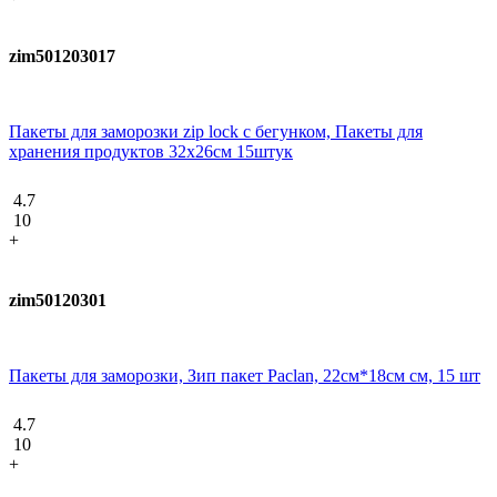
zim501203017
Пакеты для заморозки zip lock с бегунком, Пакеты для
хранения продуктов 32х26см 15штук
4.7
10
+
zim50120301
Пакеты для заморозки, Зип пакет Paclan, 22см*18см см, 15 шт
4.7
10
+