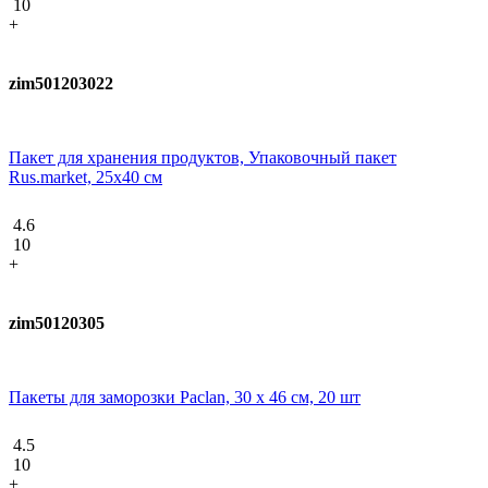
10
+
zim501203022
Пакет для хранения продуктов, Упаковочный пакет
Rus.market, 25х40 см
4.6
10
+
zim50120305
Пакеты для заморозки Paclan, 30 x 46 см, 20 шт
4.5
10
+