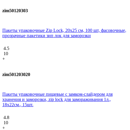
zim50120303
Пакеты упаковочные Zip Lock, 20х25 см, 100 шт, фасовочные,
прозрачные пакетики зип лок для заморозки
4.5
10
+
zim501203020
Пакеты упаковочные пищевые с замком-слайдером для
хранения и заморозки, zip lock для замораживания 1л.,
18х22см., 15шт.
4.8
10
+