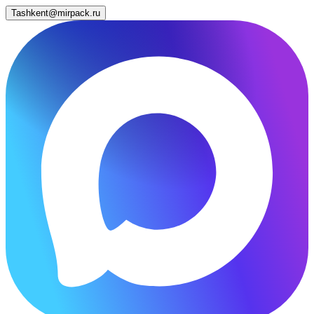
Tashkent@mirpack.ru