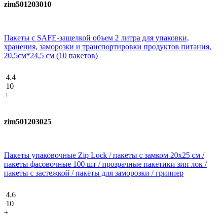
zim501203010
Пакеты с SAFE-защелкой объем 2 литра для упаковки,
хранения, заморозки и транспортировки продуктов питания,
20,5см*24,5 см (10 пакетов)
4.4
10
+
zim501203025
Пакеты упаковочные Zip Lock / пакеты с замком 20х25 см /
пакеты фасовочные 100 шт / прозрачные пакетики зип лок /
пакеты с застежкой / пакеты для заморозки / гриппер
4.6
10
+