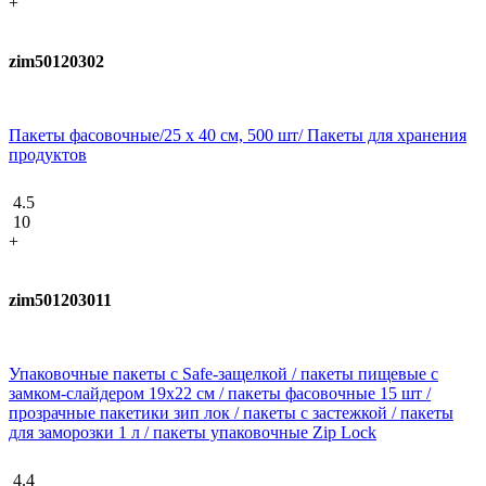
+
zim50120302
Пакеты фасовочные/25 х 40 см, 500 шт/ Пакеты для хранения
продуктов
4.5
10
+
zim501203011
Упаковочные пакеты с Safe-защелкой / пакеты пищевые с
замком-слайдером 19х22 см / пакеты фасовочные 15 шт /
прозрачные пакетики зип лок / пакеты с застежкой / пакеты
для заморозки 1 л / пакеты упаковочные Zip Lock
4.4