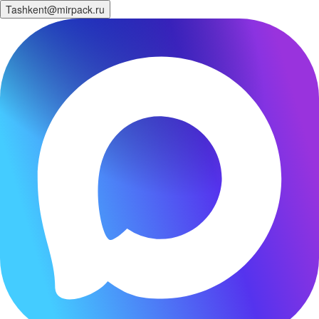
Tashkent@mirpack.ru