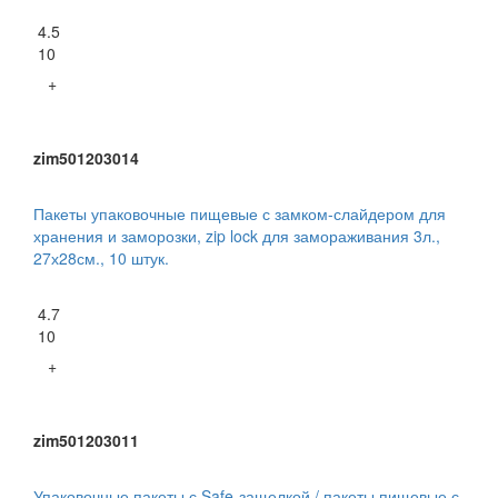
4.5
10
+
zim501203014
Пакеты упаковочные пищевые с замком-слайдером для
хранения и заморозки, zip lock для замораживания 3л.,
27х28см., 10 штук.
4.7
10
+
zim501203011
Упаковочные пакеты с Safe-защелкой / пакеты пищевые с