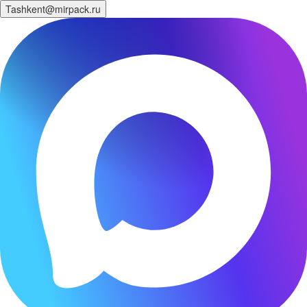
Tashkent@mirpack.ru