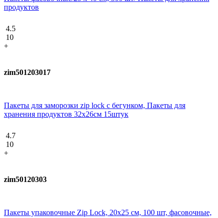
продуктов
4.5
10
+
zim501203017
Пакеты для заморозки zip lock с бегунком, Пакеты для
хранения продуктов 32х26см 15штук
4.7
10
+
zim50120303
Пакеты упаковочные Zip Lock, 20х25 см, 100 шт, фасовочные,