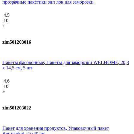
прозрачные пакетики зип лок для заморозки
4.5
10
+
zim501203016
Пакеты фасовочные, Пакеты для заморозки WELHOME, 20,3
х 14,5 см, 5 шт
4.6
10
+
zim501203022
Пакет для хранения продуктов, Упаковочный пакет
Rus.market, 25х40 см