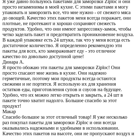
Я уже давно пользуюсь пакетами для заморозки Ziploc и они
просто незаменимы в моей кухне. С этими пакетами я могу
упаковать и заморозить все, что мне нужно - от свежего мяса
до овощей. Качество этих пакетов меня всегда поражает, они
плотные, не протекают и хорошо сохраняют свежесть
продуктов. Удобно, что они имеют запрессовку-замок, чтобы
четко заделать пакет и предотвратить проникновение воздуха.
В каждой упаковке есть 24 штуки, так что у меня всегда есть
достаточное количество. Я определенно рекомендую эти
пакеты для всех, кто замораживает еду - это отличное
качество по довольно доступной цене!
Динара А.
Я просто обожаю эти пакеты для заморозки Ziploc! Они
просто спасают мне жизнь в кухне. Они надежно
герметичные, поэтому мои продукты всегда остаются
свежими и не портятся. Я использую их для хранения
остатков еды, приготовления супов и соусов на будущее.
Удобно, что их можно легко открыть и закрыть, а 24 шт в
пакете точно хватит надолго. Большое спасибо за этот
продукт!
Макар
Спасибо большое за этот отличный товар! Я уже несколько
раз покупал пакеты для заморозки Ziploc и они всегда
оказывались надежными и удобными в использовании.
Качество этих пакетов на высоте, они не пропускают воздух и