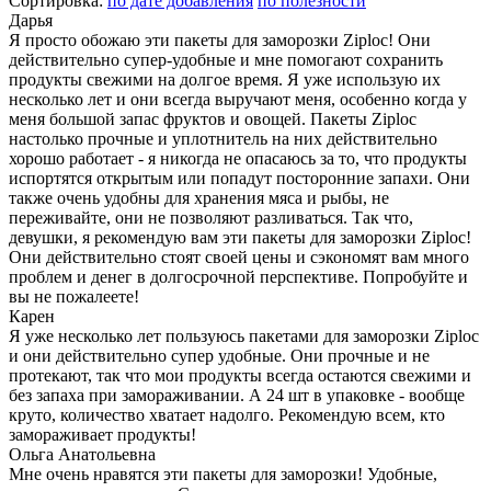
Сортировка:
по дате добавления
по полезности
Дарья
Я просто обожаю эти пакеты для заморозки Ziploc! Они
действительно супер-удобные и мне помогают сохранить
продукты свежими на долгое время. Я уже использую их
несколько лет и они всегда выручают меня, особенно когда у
меня большой запас фруктов и овощей. Пакеты Ziploc
настолько прочные и уплотнитель на них действительно
хорошо работает - я никогда не опасаюсь за то, что продукты
испортятся открытым или попадут посторонние запахи. Они
также очень удобны для хранения мяса и рыбы, не
переживайте, они не позволяют разливаться. Так что,
девушки, я рекомендую вам эти пакеты для заморозки Ziploc!
Они действительно стоят своей цены и сэкономят вам много
проблем и денег в долгосрочной перспективе. Попробуйте и
вы не пожалеете!
Карен
Я уже несколько лет пользуюсь пакетами для заморозки Ziploc
и они действительно супер удобные. Они прочные и не
протекают, так что мои продукты всегда остаются свежими и
без запаха при замораживании. А 24 шт в упаковке - вообще
круто, количество хватает надолго. Рекомендую всем, кто
замораживает продукты!
Ольга Анатольевна
Мне очень нравятся эти пакеты для заморозки! Удобные,