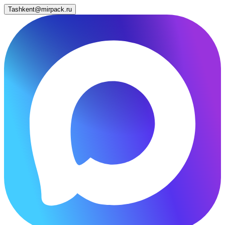
Tashkent@mirpack.ru