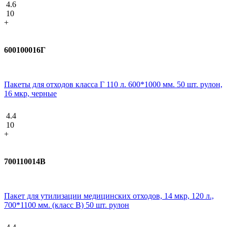
4.6
10
+
600100016Г
Пакеты для отходов класса Г 110 л. 600*1000 мм. 50 шт. рулон,
16 мкр, черные
4.4
10
+
700110014В
Пакет для утилизации медицинских отходов, 14 мкр, 120 л.,
700*1100 мм. (класс В) 50 шт. рулон