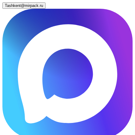
Tashkent@mirpack.ru