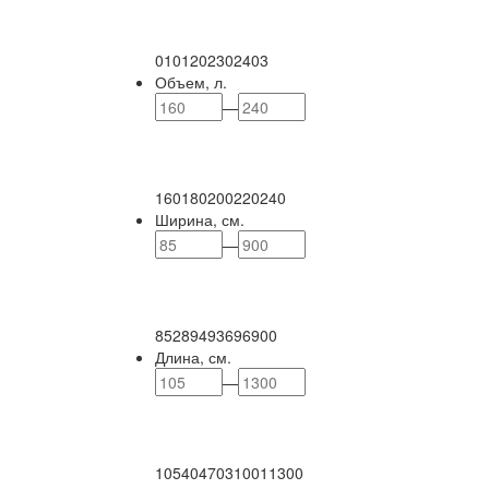
0
101
202
302
403
Объем, л.
—
160
180
200
220
240
Ширина, см.
—
85
289
493
696
900
Длина, см.
—
105
404
703
1001
1300