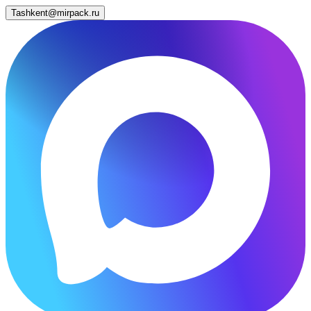
Tashkent@mirpack.ru