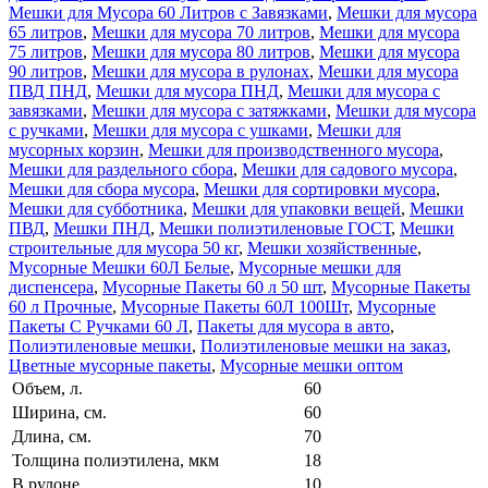
Мешки для Мусора 60 Литров с Завязками
,
Мешки для мусора
65 литров
,
Мешки для мусора 70 литров
,
Мешки для мусора
75 литров
,
Мешки для мусора 80 литров
,
Мешки для мусора
90 литров
,
Мешки для мусора в рулонах
,
Мешки для мусора
ПВД ПНД
,
Мешки для мусора ПНД
,
Мешки для мусора с
завязками
,
Мешки для мусора с затяжками
,
Мешки для мусора
с ручками
,
Мешки для мусора с ушками
,
Мешки для
мусорных корзин
,
Мешки для производственного мусора
,
Мешки для раздельного сбора
,
Мешки для садового мусора
,
Мешки для сбора мусора
,
Мешки для сортировки мусора
,
Мешки для субботника
,
Мешки для упаковки вещей
,
Мешки
ПВД
,
Мешки ПНД
,
Мешки полиэтиленовые ГОСТ
,
Мешки
строительные для мусора 50 кг
,
Мешки хозяйственные
,
Мусорные Мешки 60Л Белые
,
Мусорные мешки для
диспенсера
,
Мусорные Пакеты 60 л 50 шт
,
Мусорные Пакеты
60 л Прочные
,
Мусорные Пакеты 60Л 100Шт
,
Мусорные
Пакеты С Ручками 60 Л
,
Пакеты для мусора в авто
,
Полиэтиленовые мешки
,
Полиэтиленовые мешки на заказ
,
Цветные мусорные пакеты
,
Мусорные мешки оптом
Объем, л.
60
Ширина, см.
60
Длина, см.
70
Толщина полиэтилена, мкм
18
В рулоне
10