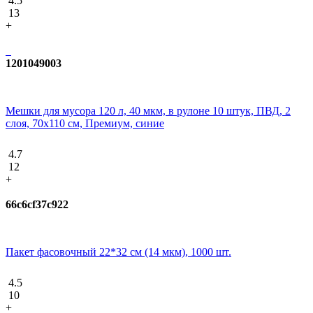
4.5
13
+
1201049003
Мешки для мусора 120 л, 40 мкм, в рулоне 10 штук, ПВД, 2
слоя, 70x110 см, Премиум, синие
4.7
12
+
66c6cf37c922
Пакет фасовочный 22*32 см (14 мкм), 1000 шт.
4.5
10
+