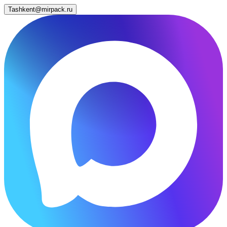
Tashkent@mirpack.ru