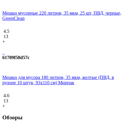
Мешки мусорные 220 литров, 35 мкм, 25 шт, ПВД, черные,
GreenClean
4.5
13
+
61709f58d57c
Мешки для мусора 180 литров, 35 мкм, желтые (ПВД, в
рулоне 10 штук, 93x110 см) Мирпак
4.6
13
+
Обзоры