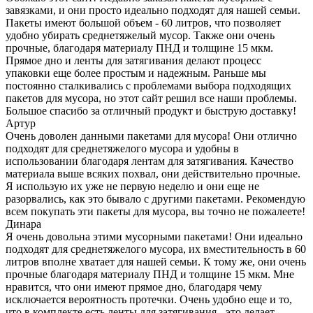
завязками, и они просто идеально подходят для нашей семьи.
Пакеты имеют большой объем - 60 литров, что позволяет
удобно убирать среднетяжелый мусор. Также они очень
прочные, благодаря материалу ПНД и толщине 15 мкм.
Прямое дно и ленты для затягивания делают процесс
упаковки еще более простым и надежным. Раньше мы
постоянно сталкивались с проблемами выбора подходящих
пакетов для мусора, но этот сайт решил все наши проблемы.
Большое спасибо за отличный продукт и быструю доставку!
Артур
Очень доволен данными пакетами для мусора! Они отлично
подходят для среднетяжелого мусора и удобны в
использовании благодаря лентам для затягивания. Качество
материала выше всяких похвал, они действительно прочные.
Я использую их уже не первую неделю и они еще не
разорвались, как это бывало с другими пакетами. Рекомендую
всем покупать эти пакеты для мусора, вы точно не пожалеете!
Динара
Я очень довольна этими мусорными пакетами! Они идеально
подходят для среднетяжелого мусора, их вместительность в 60
литров вполне хватает для нашей семьи. К тому же, они очень
прочные благодаря материалу ПНД и толщине 15 мкм. Мне
нравится, что они имеют прямое дно, благодаря чему
исключается вероятность протечки. Очень удобно еще и то,
что в комплекте есть ленты для затягивания - это делает