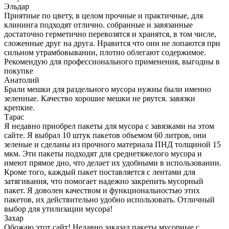
Эльдар
Приятные по цвету, в целом прочные и практичные, для
клининга подходят отлично. собранные и завязанные
достаточно герметично перевозятся и хранятся, в том числе,
сложенные друг на друга. Нравится что они не лопаются при
сильном утрамбовывании, плотно облегают содержимое.
Рекомендую для профессионального применения, выгодны в
покупке
Анатолий
Брали мешки для раздельного мусора нужны были именно
зеленные. Качество хорошие мешки не рвутся. завязки
крепкие.
Тарас
Я недавно приобрел пакеты для мусора с завязками на этом
сайте. Я выбрал 10 штук пакетов объемом 60 литров, они
зеленые и сделаны из прочного материала ПНД толщиной 15
мкм. Эти пакеты подходят для среднетяжелого мусора и
имеют прямое дно, что делает их удобными в использовании.
Кроме того, каждый пакет поставляется с лентами для
затягивания, что помогает надежно закрепить мусорный
пакет. Я доволен качеством и функциональностью этих
пакетов, их действительно удобно использовать. Отличный
выбор для утилизации мусора!
Захар
Обожаю этот сайт! Недавно заказал пакеты мусорные с