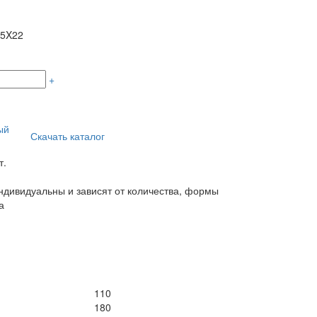
05X22
+
ый
Скачать каталог
т.
дивидуальны и зависят от количества, формы
а
110
180