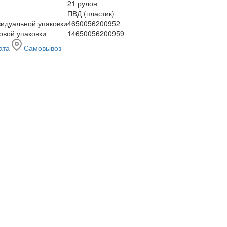
21 рулон
ПВД (пластик)
идуальной упаковки
4650056200952
овой упаковки
14650056200959
ата
Самовывоз