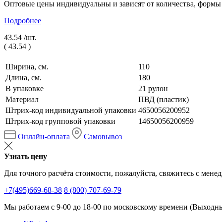
Оптовые цены индивидуальны и зависят от количества, формы
Подробнее
43.54 /
шт.
(
43.54
)
Ширина, см.
110
Длина, см.
180
В упаковке
21 рулон
Материал
ПВД (пластик)
Штрих-код индивидуальной упаковки
4650056200952
Штрих-код групповой упаковки
14650056200959
Онлайн-оплата
Самовывоз
Узнать цену
Для точного расчёта стоимости, пожалуйста, свяжитесь с мене
+7(495)669-68-38
8 (800) 707-69-79
Мы работаем с 9-00 до 18-00 по московскому времени (Выходные