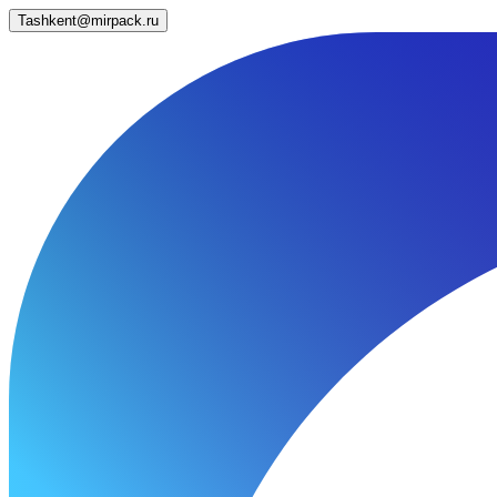
Tashkent@mirpack.ru