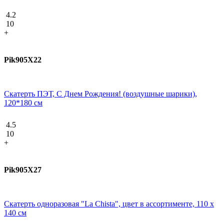
4.2
10
+
Pik905X22
Скатерть ПЭТ, С Днем Рождения! (воздушные шарики),
120*180 см
4.5
10
+
Pik905X27
Скатерть одноразовая "La Chista", цвет в ассортименте, 110 x
140 см