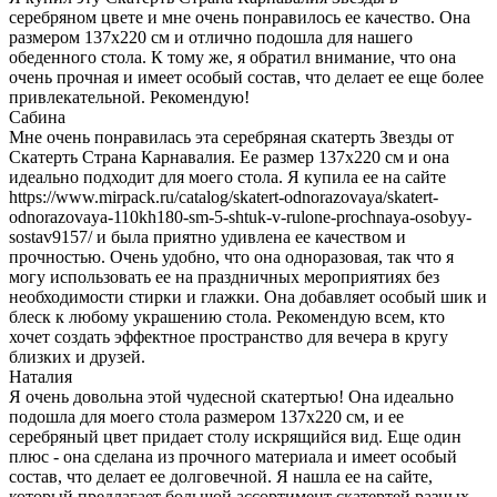
серебряном цвете и мне очень понравилось ее качество. Она
размером 137х220 см и отлично подошла для нашего
обеденного стола. К тому же, я обратил внимание, что она
очень прочная и имеет особый состав, что делает ее еще более
привлекательной. Рекомендую!
Сабина
Мне очень понравилась эта серебряная скатерть Звезды от
Скатерть Страна Карнавалия. Ее размер 137х220 см и она
идеально подходит для моего стола. Я купила ее на сайте
https://www.mirpack.ru/catalog/skatert-odnorazovaya/skatert-
odnorazovaya-110kh180-sm-5-shtuk-v-rulone-prochnaya-osobyy-
sostav9157/ и была приятно удивлена ее качеством и
прочностью. Очень удобно, что она одноразовая, так что я
могу использовать ее на праздничных мероприятиях без
необходимости стирки и глажки. Она добавляет особый шик и
блеск к любому украшению стола. Рекомендую всем, кто
хочет создать эффектное пространство для вечера в кругу
близких и друзей.
Наталия
Я очень довольна этой чудесной скатертью! Она идеально
подошла для моего стола размером 137х220 см, и ее
серебряный цвет придает столу искрящийся вид. Еще один
плюс - она сделана из прочного материала и имеет особый
состав, что делает ее долговечной. Я нашла ее на сайте,
который предлагает большой ассортимент скатертей разных