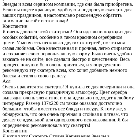
Звезды и всем сервисом компании, где она была приобретена.
Если вы ищете красивую, удобную и недорогую скатерть для
ваших праздников, я настоятельно рекомендую обратить
внимание на сайт и этот товар!
Константин
Я очень доволен этой скатертью! Она идеально подходит для
особых событий, особенно в таком красивом серебряном
цвете. У меня есть несколько других скатертей, но эта моя
самая любимая. Она качественная и прочная, легко стирается
и сохраняет свою первоначальную форму. Было очень удобно
заказать ее на сайте, все сделали быстро и качественно. Весь
процесс покупки был очень приятным, и я определенно
рекомендую эту скатерть всем, кто хочет добавить немного
блеска и стиля в свою трапезу.
Ася
Очень нравится эта скатерть! Я купила ее для вечеринки и она
создала прекрасную праздничную атмосферу. Цвет серебра
выглядит очень элегантно, и она идеально подходит к любому
интерьеру. Размер 137х220 см также оказался достаточно
большим, чтобы вместить все блюда и посуду. К тому же, я
обнаружила, что она очень прочная и стойкая к пятнам, что
делает ее идеальной для одноразового использования. Я бы
определенно рекомендовала эту скатерть!
Константин
Я купил эту Скатерть Страна Карнавалия Звезды в