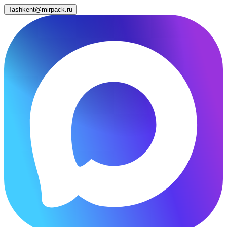
Tashkent@mirpack.ru