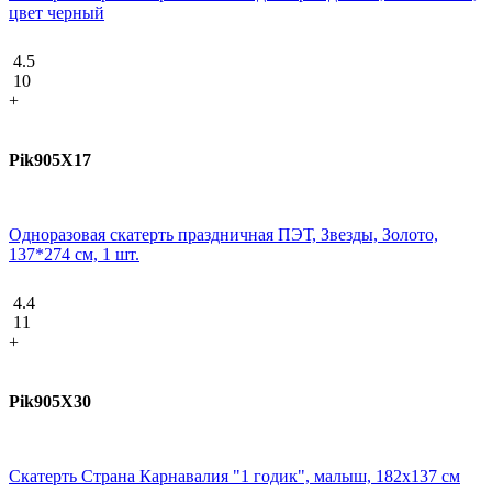
цвет черный
4.5
10
+
Pik905X17
Одноразовая скатерть праздничная ПЭТ, Звезды, Золото,
137*274 см, 1 шт.
4.4
11
+
Pik905X30
Скатерть Страна Карнавалия "1 годик", малыш, 182х137 см