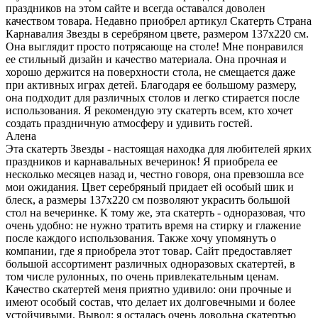
праздников на этом сайте и всегда оставался доволен
качеством товара. Недавно приобрел артикул Скатерть Страна
Карнавалия Звезды в серебряном цвете, размером 137х220 см.
Она выглядит просто потрясающе на столе! Мне понравился
ее стильный дизайн и качество материала. Она прочная и
хорошо держится на поверхности стола, не смещается даже
при активных играх детей. Благодаря ее большому размеру,
она подходит для различных столов и легко стирается после
использования. Я рекомендую эту скатерть всем, кто хочет
создать праздничную атмосферу и удивить гостей.
Алена
Эта скатерть Звезды - настоящая находка для любителей ярких
праздников и карнавальных вечеринок! Я приобрела ее
несколько месяцев назад и, честно говоря, она превзошла все
мои ожидания. Цвет серебряный придает ей особый шик и
блеск, а размеры 137х220 см позволяют украсить большой
стол на вечеринке. К тому же, эта скатерть - одноразовая, что
очень удобно: не нужно тратить время на стирку и глажение
после каждого использования. Также хочу упомянуть о
компании, где я приобрела этот товар. Сайт предоставляет
большой ассортимент различных одноразовых скатертей, в
том числе рулонных, по очень привлекательным ценам.
Качество скатертей меня приятно удивило: они прочные и
имеют особый состав, что делает их долговечными и более
устойчивыми. Вывод: я осталась очень довольна скатертью