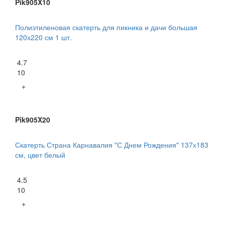
Pik905X10
Полиэтиленовая скатерть для пикника и дачи большая
120х220 см 1 шт.
4.7
10
+
Pik905X20
Скатерть Страна Карнавалия "С Днем Рождения" 137х183
см, цвет белый
4.5
10
+