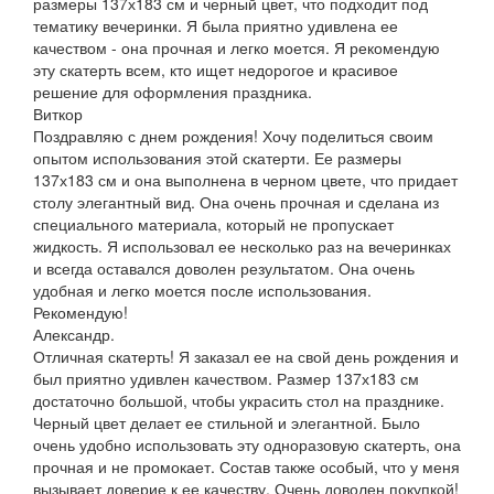
размеры 137х183 см и черный цвет, что подходит под
тематику вечеринки. Я была приятно удивлена ее
качеством - она прочная и легко моется. Я рекомендую
эту скатерть всем, кто ищет недорогое и красивое
решение для оформления праздника.
Виткор
Поздравляю с днем рождения! Хочу поделиться своим
опытом использования этой скатерти. Ее размеры
137х183 см и она выполнена в черном цвете, что придает
столу элегантный вид. Она очень прочная и сделана из
специального материала, который не пропускает
жидкость. Я использовал ее несколько раз на вечеринках
и всегда оставался доволен результатом. Она очень
удобная и легко моется после использования.
Рекомендую!
Александр.
Отличная скатерть! Я заказал ее на свой день рождения и
был приятно удивлен качеством. Размер 137х183 см
достаточно большой, чтобы украсить стол на празднике.
Черный цвет делает ее стильной и элегантной. Было
очень удобно использовать эту одноразовую скатерть, она
прочная и не промокает. Состав также особый, что у меня
вызывает доверие к ее качеству. Очень доволен покупкой!