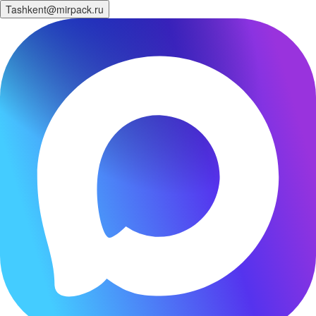
Tashkent@mirpack.ru