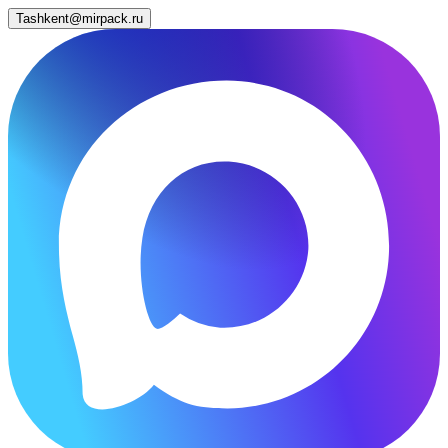
Tashkent@mirpack.ru