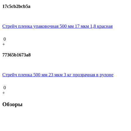
17c5cb2bcb5a
Стрейч пленка упаковочная 500 мм 17 мкм 1,8 красная
0
+
77365b1673a8
Стрейч пленка 500 мм 23 мкм 3 кг прозрачная в рулоне
0
+
Обзоры