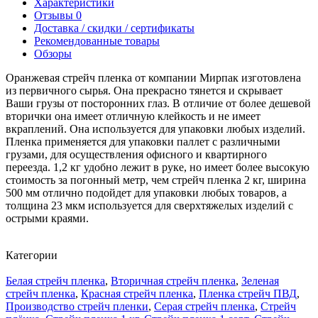
Характеристики
Отзывы
0
Доставка / скидки / сертификаты
Рекомендованные товары
Обзоры
Оранжевая стрейч пленка от компании Мирпак изготовлена
из первичного сырья. Она прекрасно тянется и скрывает
Ваши грузы от посторонних глаз. В отличие от более дешевой
вторички она имеет отличную клейкость и не имеет
вкраплений. Она используется для упаковки любых изделий.
Пленка применяется для упаковки паллет с различными
грузами, для осуществления офисного и квартирного
переезда. 1,2 кг удобно лежит в руке, но имеет более высокую
стоимость за погонный метр, чем стрейч пленка 2 кг, ширина
500 мм отлично подойдет для упаковки любых товаров, а
толщина 23 мкм используется для сверхтяжелых изделий с
острыми краями.
Категории
Белая стрейч пленка
,
Вторичная стрейч пленка
,
Зеленая
стрейч пленка
,
Красная стрейч пленка
,
Пленка стрейч ПВД
,
Производство стрейч пленки
,
Серая стрейч пленка
,
Стрейч