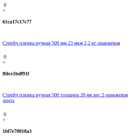
0
+
61ca17c17c77
Стрейч пленка ручная 500 мм 23 мкм 2,2 кг оранжевая
0
+
ffdce1bdf91f
Стрейч пленка ручная 500 толщина 20 мк вес 2 оранжевая
лента
0
+
1fd7e70018a3