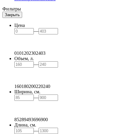
Фильтры
Закрыть
Цена
—
0
101
202
302
403
Объем, л.
—
160
180
200
220
240
Ширина, см.
—
85
289
493
696
900
Длина, см.
—