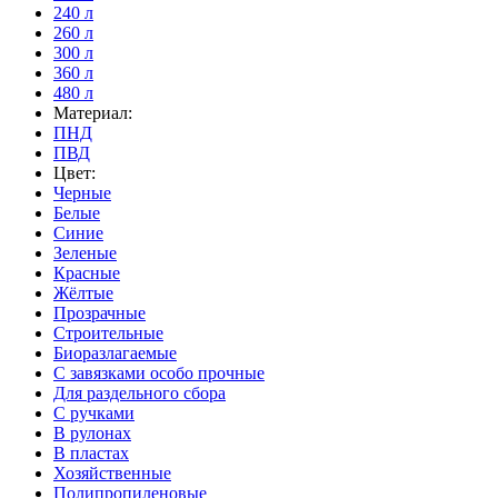
240 л
260 л
300 л
360 л
480 л
Материал:
ПНД
ПВД
Цвет:
Черные
Белые
Синие
Зеленые
Красные
Жёлтые
Прозрачные
Строительные
Биоразлагаемые
С завязками особо прочные
Для раздельного сбора
С ручками
В рулонах
В пластах
Хозяйственные
Полипропиленовые