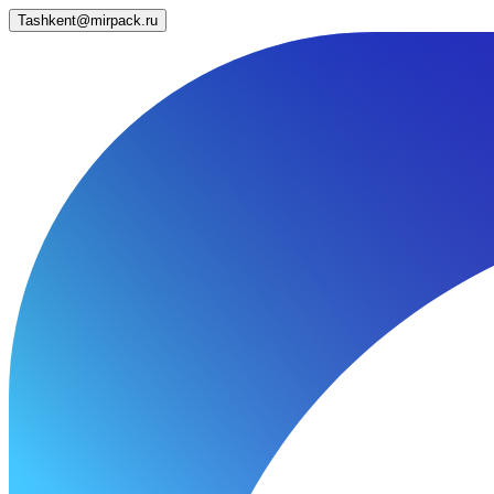
Tashkent@mirpack.ru