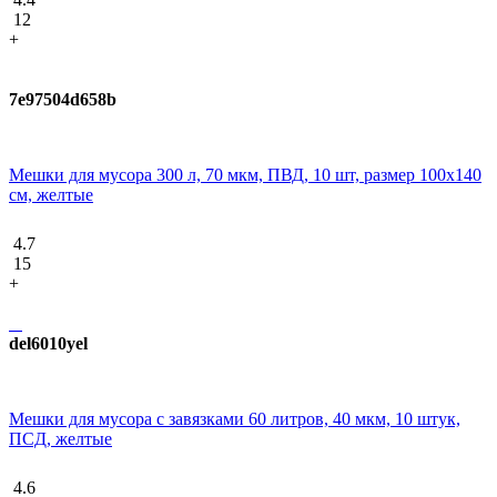
12
+
7e97504d658b
Мешки для мусора 300 л, 70 мкм, ПВД, 10 шт, размер 100х140
см, желтые
4.7
15
+
del6010yel
Мешки для мусора с завязками 60 литров, 40 мкм, 10 штук,
ПCД, желтые
4.6