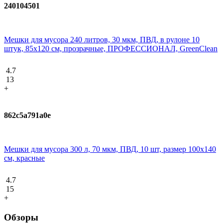
240104501
Мешки для мусора 240 литров, 30 мкм, ПВД, в рулоне 10
штук, 85х120 см, прозрачные, ПРОФЕССИОНАЛ, GreenClean
4.7
13
+
862c5a791a0e
Мешки для мусора 300 л, 70 мкм, ПВД, 10 шт, размер 100х140
см, красные
4.7
15
+
Обзоры