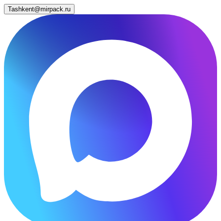
Tashkent@mirpack.ru