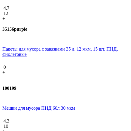
4.7
12
+
35156purple
Пакеты для мусора с завязками 35 л, 12 мкм, 15 шт, ПНД,
фиолетовые
0
+
100199
Мешки для мусора ПНД 60л 30 мкм
4.3
10