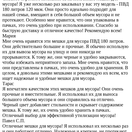
мусора! Я уже несколько раз заказывал у вас эту модель - ПВД
180 литров 120 мкм. Они просто идеально подходят для
нашей семьи, вмещают в себя большой объем мусора и не
протекают. Особенно мне нравится, что они упакованы в
пачках, это очень удобно при использовании. Спасибо за
быструю доставку и отличное качество! Рекомендую всем!
Мария
Мне очень нравятся эти мешки для мусора ПВД 180 литров.
Они действительно большие и прочные. Я обычно использую
их для вывоза мусора на улицу и они никогда не
прорываются. К тому же, они черные и удобно закрываются,
чтобы избежать неприятного запаха. Мне очень нравится, что
они представлены в пачках, это очень удобно для хранения. В
целом, я довольна этими мешками и рекомендую их всем, кто
ищет надежные и удобные мешки для мусора.
Тарас
Я впечатлен качеством этих мешков для мусора! Они очень
прочные и вместительные. Я использовал их для выноса
большого объема мусора и они справились на отлично.
Черный цвет добавляет стильности и скрывает содержимое
мешка. К тому же, их очень удобно хранить в пачках.
Отличный выбор для эффективной утилизации мусора!
Павел С.П.
Отличные мешки для мусора! Я использовал их несколько раз
и они работают отлично. Надежные и крепкие, не протекают