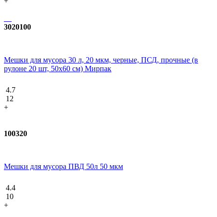
+
3020100
Мешки для мусора 30 л, 20 мкм, черные, ПСД, прочные (в
рулоне 20 шт, 50х60 см) Мирпак
4.7
12
+
100320
Мешки для мусора ПВД 50л 50 мкм
4.4
10
+