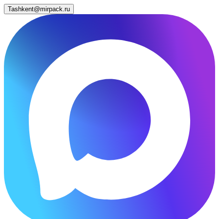
Tashkent@mirpack.ru