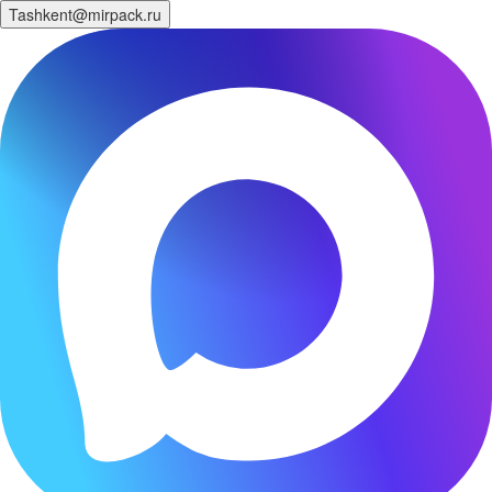
Tashkent@mirpack.ru