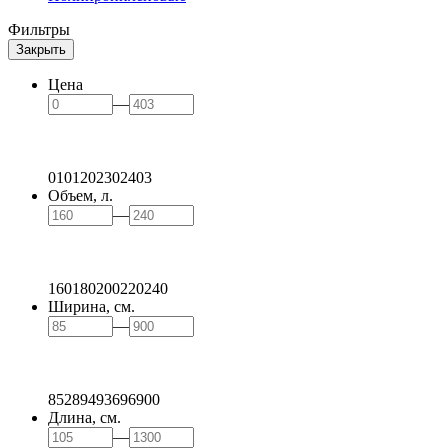
Фильтры
Закрыть
Цена
—
0
101
202
302
403
Объем, л.
—
160
180
200
220
240
Ширина, см.
—
85
289
493
696
900
Длина, см.
—