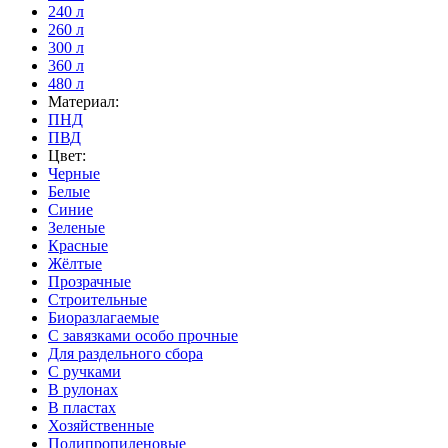
240 л
260 л
300 л
360 л
480 л
Материал:
ПНД
ПВД
Цвет:
Черные
Белые
Синие
Зеленые
Красные
Жёлтые
Прозрачные
Строительные
Биоразлагаемые
С завязками особо прочные
Для раздельного сбора
С ручками
В рулонах
В пластах
Хозяйственные
Полипропиленовые