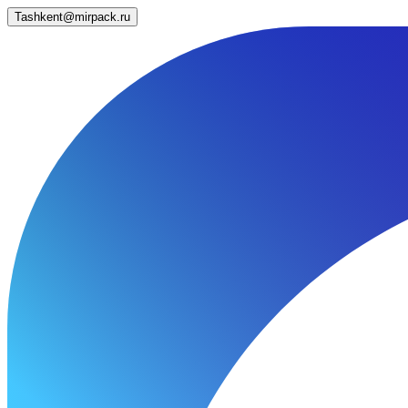
Tashkent@mirpack.ru