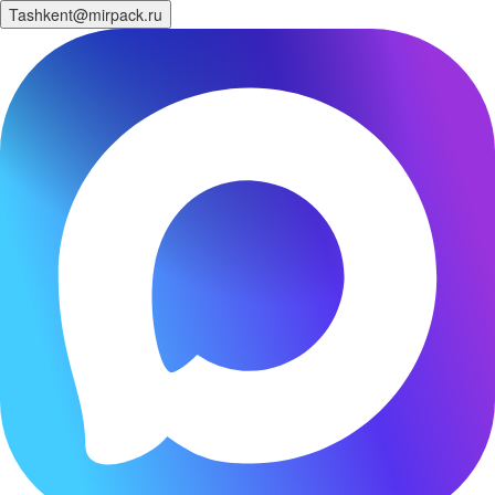
Tashkent@mirpack.ru