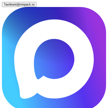
Tashkent@mirpack.ru