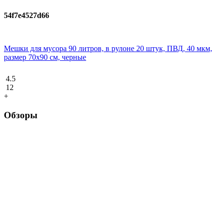
54f7e4527d66
Мешки для мусора 90 литров, в рулоне 20 штук, ПВД, 40 мкм,
размер 70х90 см, черные
4.5
12
+
Обзоры