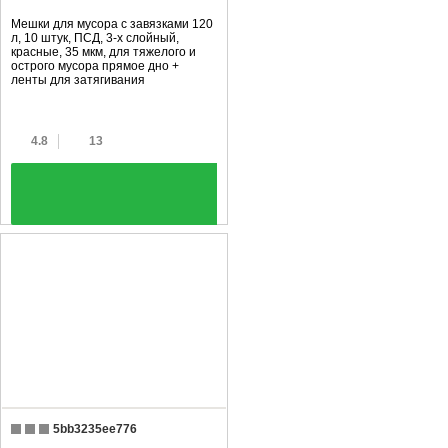
Мешки для мусора с завязками 120
л, 10 штук, ПCД, 3-х слойный,
красные, 35 мкм, для тяжелого и
острого мусора прямое дно +
ленты для затягивания
4.8
13
+
5bb3235ee776