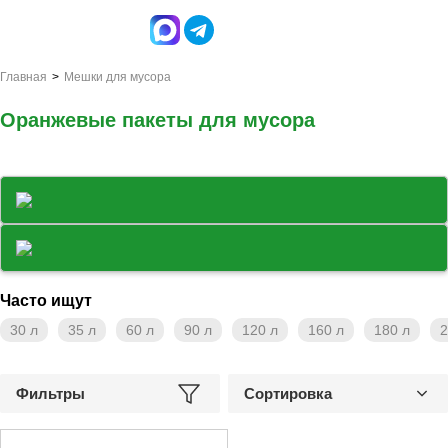
Главная
Мешки для мусора
Оранжевые пакеты для мусора
Часто ищут
30 л
35 л
60 л
90 л
120 л
160 л
180 л
2
Фильтры
Сортировка