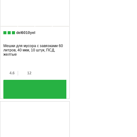
del6010yel
Мешки для мусора с завязками 60
литров, 40 мкм, 10 штук, ПCД,
желтые
4.6
12
+