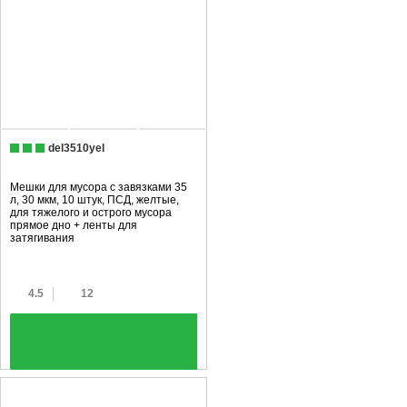
del3510yel
Мешки для мусора с завязками 35
л, 30 мкм, 10 штук, ПCД, желтые,
для тяжелого и острого мусора
прямое дно + ленты для
затягивания
4.5
12
+