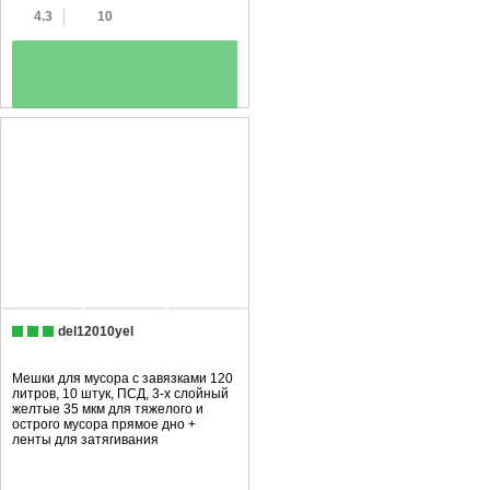
4.3
10
+
del12010yel
Мешки для мусора с завязками 120
литров, 10 штук, ПCД, 3-х слойный
желтые 35 мкм для тяжелого и
острого мусора прямое дно +
ленты для затягивания