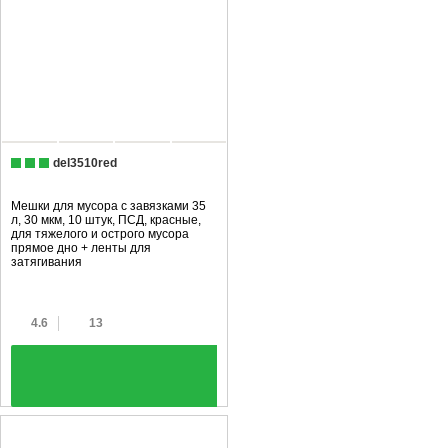
del3510red
Мешки для мусора с завязками 35
л, 30 мкм, 10 штук, ПCД, красные,
для тяжелого и острого мусора
прямое дно + ленты для
затягивания
4.6
13
+