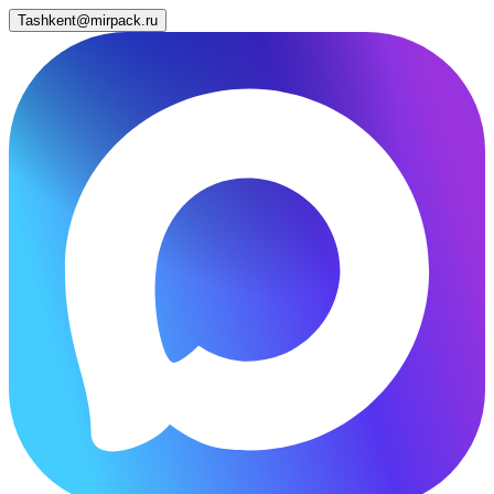
Tashkent@mirpack.ru