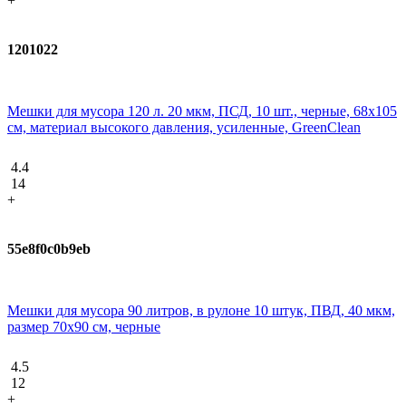
+
1201022
Мешки для мусора 120 л. 20 мкм, ПСД, 10 шт., черные, 68х105
см, материал высокого давления, усиленные, GreenClean
4.4
14
+
55e8f0c0b9eb
Мешки для мусора 90 литров, в рулоне 10 штук, ПВД, 40 мкм,
размер 70х90 см, черные
4.5
12
+