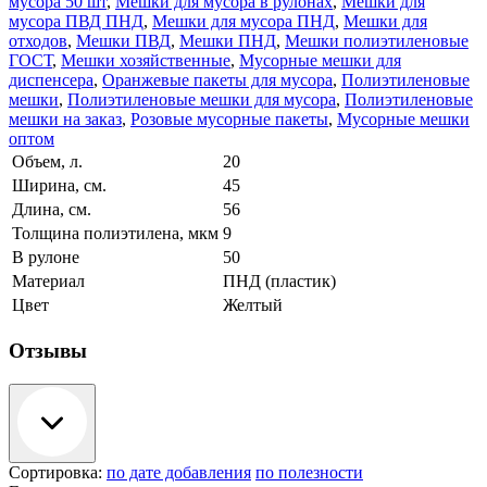
мусора 50 шт
,
Мешки для мусора в рулонах
,
Мешки для
мусора ПВД ПНД
,
Мешки для мусора ПНД
,
Мешки для
отходов
,
Мешки ПВД
,
Мешки ПНД
,
Мешки полиэтиленовые
ГОСТ
,
Мешки хозяйственные
,
Мусорные мешки для
диспенсера
,
Оранжевые пакеты для мусора
,
Полиэтиленовые
мешки
,
Полиэтиленовые мешки для мусора
,
Полиэтиленовые
мешки на заказ
,
Розовые мусорные пакеты
,
Мусорные мешки
оптом
Объем, л.
20
Ширина, см.
45
Длина, см.
56
Толщина полиэтилена, мкм
9
В рулоне
50
Материал
ПНД (пластик)
Цвет
Желтый
Отзывы
Сортировка:
по дате добавления
по полезности