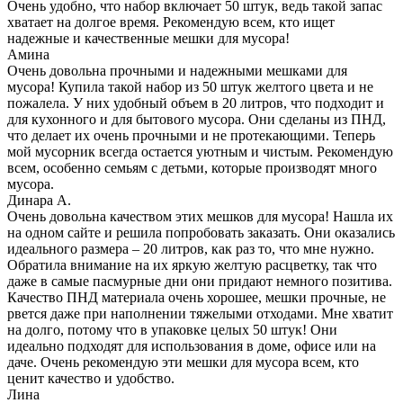
Очень удобно, что набор включает 50 штук, ведь такой запас
хватает на долгое время. Рекомендую всем, кто ищет
надежные и качественные мешки для мусора!
Амина
Очень довольна прочными и надежными мешками для
мусора! Купила такой набор из 50 штук желтого цвета и не
пожалела. У них удобный объем в 20 литров, что подходит и
для кухонного и для бытового мусора. Они сделаны из ПНД,
что делает их очень прочными и не протекающими. Теперь
мой мусорник всегда остается уютным и чистым. Рекомендую
всем, особенно семьям с детьми, которые производят много
мусора.
Динара А.
Очень довольна качеством этих мешков для мусора! Нашла их
на одном сайте и решила попробовать заказать. Они оказались
идеального размера – 20 литров, как раз то, что мне нужно.
Обратила внимание на их яркую желтую расцветку, так что
даже в самые пасмурные дни они придают немного позитива.
Качество ПНД материала очень хорошее, мешки прочные, не
рвется даже при наполнении тяжелыми отходами. Мне хватит
на долго, потому что в упаковке целых 50 штук! Они
идеально подходят для использования в доме, офисе или на
даче. Очень рекомендую эти мешки для мусора всем, кто
ценит качество и удобство.
Лина