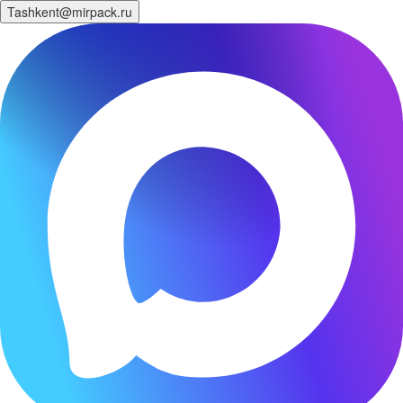
Tashkent@mirpack.ru