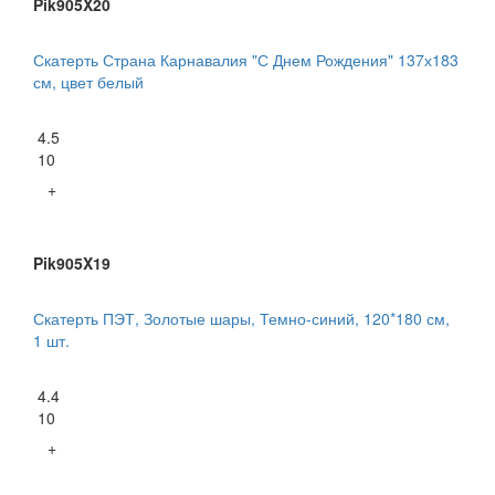
Pik905X20
Скатерть Страна Карнавалия "С Днем Рождения" 137х183
см, цвет белый
4.5
10
+
Pik905X19
Скатерть ПЭТ, Золотые шары, Темно-синий, 120*180 см,
1 шт.
4.4
10
+