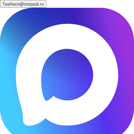
Tashkent@mirpack.ru