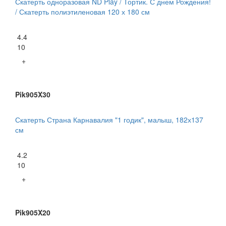
Скатерть одноразовая ND Play / Тортик. С днем Рождения!
/ Скатерть полиэтиленовая 120 х 180 см
4.4
10
+
Pik905X30
Скатерть Страна Карнавалия "1 годик", малыш, 182х137
см
4.2
10
+
Pik905X20