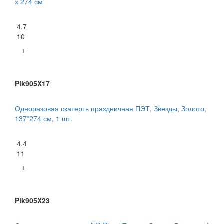
х 274 см
4.7
10
+
Pik905X17
Одноразовая скатерть праздничная ПЭТ, Звезды, Золото,
137*274 см, 1 шт.
4.4
11
+
Pik905X23