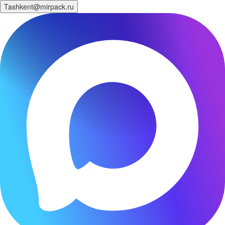
Tashkent@mirpack.ru