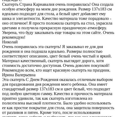
Скатерть Страна Карнавалия очень понравилась! Она создала
особую атмосферу на моем дне рождения. Размер 137х183 см
идеально подходит для стола, а белый цвет добавляет ему
шика и элегантности. Качество материала тоже порадовало -
оно отличное! Я просто положила скатерть на стол, украсила
цветами и получила прекрасную праздничную атмосферу.
Уверена, что буду заказывать еще товары на этом сайте. Очень
рекомендую!
Николай
Очень понравилась эта скатерть! Я заказывал ее для дня
рождения и она подошла идеально. Размеры полностью
соответствуют описанию, цвет белый очень чистый и яркий.
Материал качественный, скатерть выглядит дорого, хотя
стоимость достаточно доступная. Очень доволен покупкой!
Рекомендую всем, кто ищет красивую скатерть на праздник.
Ирина Валерьевна
Эта скатерть С Днем Рождения оказалась отличным выбором
для празднования дня рождения моего ребенка. Она имеет
стандартный размер 137х183 см и цвет белый, что подходит
под любую цветовую гамму. Качество и прочность материала
приятно удивили, так как скатерть изготовлена из
полиэтилена высокой плотности. Было удобно использовать
ее как простое покрытие для стола, она защитила поверхность
от разливов и пятен. Кроме того, после использования