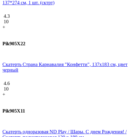
137*274 см, 1 шт. (сктрт)
4.3
10
+
Pik905X22
Скатерть Страна Карнавалия "Конфетти", 137х183 см, цвет
черный
4.6
10
+
Pik905X11
Скатерть одноразовая ND Play / Шары. С днем Рождения! /