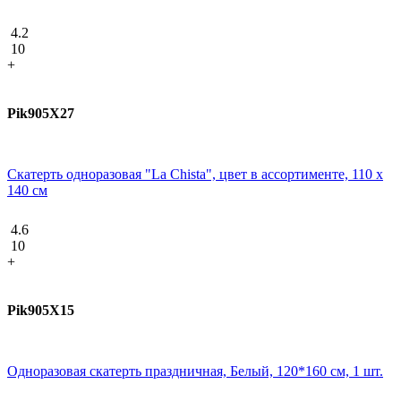
4.2
10
+
Pik905X27
Скатерть одноразовая "La Chista", цвет в ассортименте, 110 x
140 см
4.6
10
+
Pik905X15
Одноразовая скатерть праздничная, Белый, 120*160 см, 1 шт.