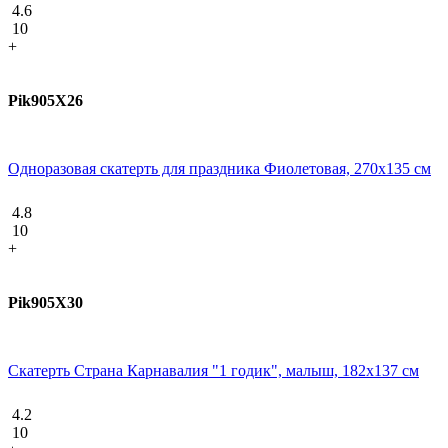
4.6
10
+
Pik905X26
Одноразовая скатерть для праздника Фиолетовая, 270х135 см
4.8
10
+
Pik905X30
Скатерть Страна Карнавалия "1 годик", малыш, 182х137 см
4.2
10