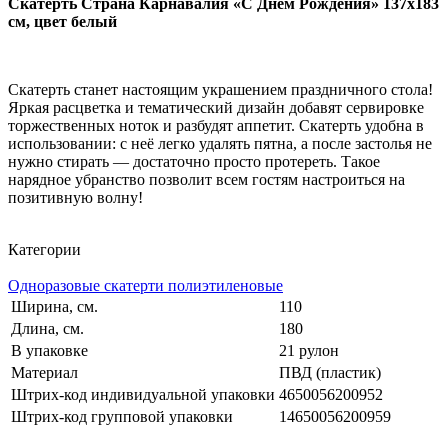
Скатерть Страна Карнавалия «С Днем Рождения» 137х183
см, цвет белый
Скатерть станет настоящим украшением праздничного стола!
Яркая расцветка и тематический дизайн добавят сервировке
торжественных ноток и разбудят аппетит. Скатерть удобна в
использовании: с неё легко удалять пятна, а после застолья не
нужно стирать — достаточно просто протереть. Такое
нарядное убранство позволит всем гостям настроиться на
позитивную волну!
Категории
Одноразовые скатерти полиэтиленовые
Ширина, см.
110
Длина, см.
180
В упаковке
21 рулон
Материал
ПВД (пластик)
Штрих-код индивидуальной упаковки
4650056200952
Штрих-код групповой упаковки
14650056200959