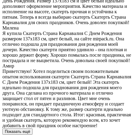
День Рождения. Размер 137х183 см и цвет белый идеально
дополняют оформление мероприятия. Качество материала и
исполнение на высоте, скатерть прочная и устойчива к
пятнам. Теперь я всегда выбираю скатерть Скатерть Страна
Карнавалия для своих праздников. Очень доволен покупкой!
Милена
Я купила Скатерть Страна Карнавалия С Днем Рождения
размером 137х183 см, цвет белый, на сайте mirpack.ru. Она
отлично подошла для празднования дня рождения моей
дочери. Качество скатерти приятно удивило - она плотная и
хорошо держит форму. Хорошо помылась после праздника, не
пострадала и не выцветила. Очень довольна своей покупкой!
Амир
Приветствую! Хотел поделиться своим положительным
опытом использования скатерти Скатерть Страна Карнавалия
С Днем Рождения 137х183 см, цвет белый! Эта скатерть
идеально подошла для празднования дня рождения моего
друга. Она сделана из прочного материала и отлично
защищает стол от пятен и разливов. Цвет мне очень
понравился, он придает праздничную атмосферу и создает
уютную обстановку. К тому же, размер скатерти идеально
подходит для стандартного стола. Итог: красивая, практичная
и удобная скатерть, которую рекомендую всем, кто хочет
добавить в свой праздник особое настроение!
Показать ещё