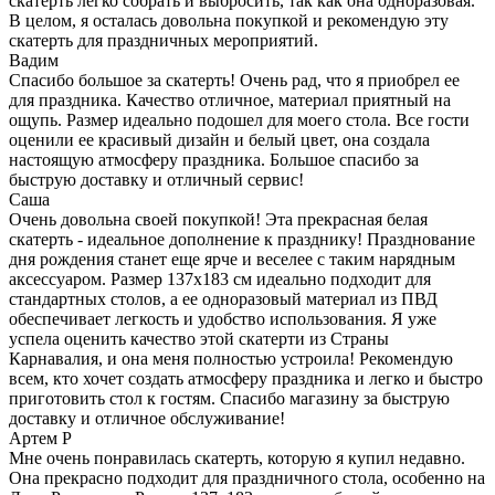
скатерть легко собрать и выбросить, так как она одноразовая.
В целом, я осталась довольна покупкой и рекомендую эту
скатерть для праздничных мероприятий.
Вадим
Спасибо большое за скатерть! Очень рад, что я приобрел ее
для праздника. Качество отличное, материал приятный на
ощупь. Размер идеально подошел для моего стола. Все гости
оценили ее красивый дизайн и белый цвет, она создала
настоящую атмосферу праздника. Большое спасибо за
быструю доставку и отличный сервис!
Саша
Очень довольна своей покупкой! Эта прекрасная белая
скатерть - идеальное дополнение к празднику! Празднование
дня рождения станет еще ярче и веселее с таким нарядным
аксессуаром. Размер 137х183 см идеально подходит для
стандартных столов, а ее одноразовый материал из ПВД
обеспечивает легкость и удобство использования. Я уже
успела оценить качество этой скатерти из Страны
Карнавалия, и она меня полностью устроила! Рекомендую
всем, кто хочет создать атмосферу праздника и легко и быстро
приготовить стол к гостям. Спасибо магазину за быструю
доставку и отличное обслуживание!
Артем Р
Мне очень понравилась скатерть, которую я купил недавно.
Она прекрасно подходит для праздничного стола, особенно на