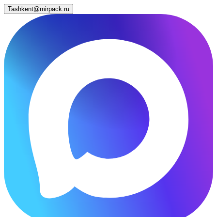
Tashkent@mirpack.ru