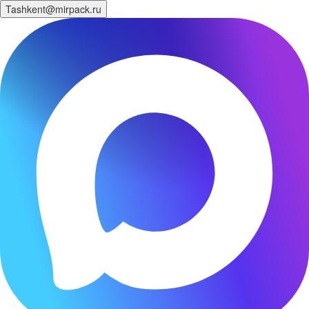
Tashkent@mirpack.ru