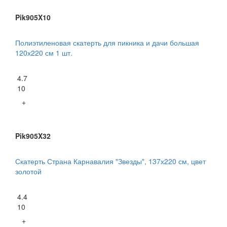
Pik905X10
Полиэтиленовая скатерть для пикника и дачи большая
120х220 см 1 шт.
4.7
10
+
Pik905X32
Скатерть Страна Карнавалия "Звезды", 137х220 см, цвет
золотой
4.4
10
+