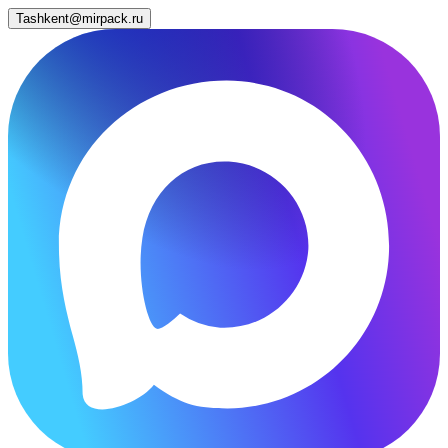
Tashkent@mirpack.ru