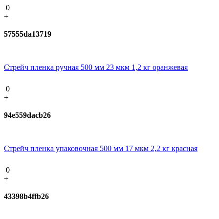
0
+
57555da13719
Стрейч пленка ручная 500 мм 23 мкм 1,2 кг оранжевая
0
+
94e559dacb26
Стрейч пленка упаковочная 500 мм 17 мкм 2,2 кг красная
0
+
43398b4ffb26