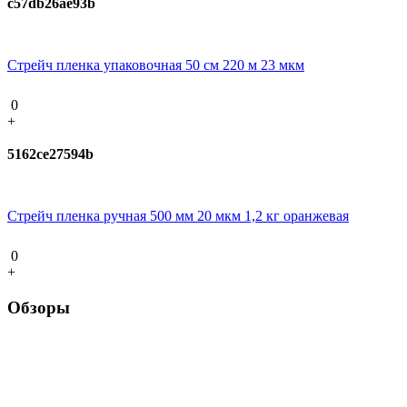
c57db26ae93b
Стрейч пленка упаковочная 50 см 220 м 23 мкм
0
+
5162ce27594b
Стрейч пленка ручная 500 мм 20 мкм 1,2 кг оранжевая
0
+
Обзоры