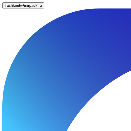
Tashkent@mirpack.ru