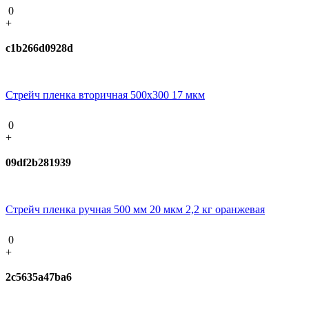
0
+
c1b266d0928d
Стрейч пленка вторичная 500х300 17 мкм
0
+
09df2b281939
Стрейч пленка ручная 500 мм 20 мкм 2,2 кг оранжевая
0
+
2c5635a47ba6