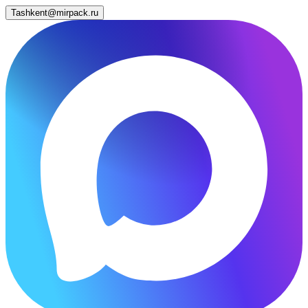
Tashkent@mirpack.ru