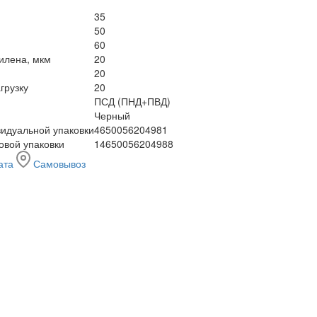
35
50
60
илена, мкм
20
20
грузку
20
ПСД (ПНД+ПВД)
Черный
идуальной упаковки
4650056204981
овой упаковки
14650056204988
ата
Самовывоз