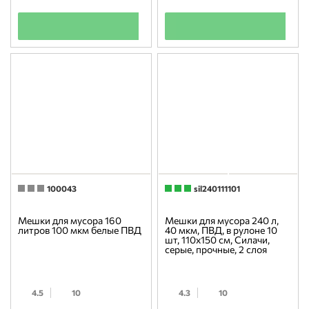
+
+
100043
sil240111101
Мешки для мусора 160
Мешки для мусора 240 л,
литров 100 мкм белые ПВД
40 мкм, ПВД, в рулоне 10
шт, 110х150 см, Силачи,
серые, прочные, 2 слоя
4.5
10
4.3
10