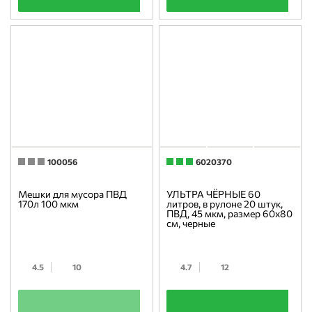
100056
6020370
Мешки для мусора ПВД
УЛЬТРА ЧЁРНЫЕ 60
170л 100 мкм
литров, в рулоне 20 штук,
ПВД, 45 мкм, размер 60х80
см, черные
4.5
10
4.7
12
+
+